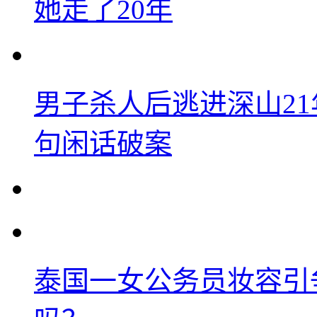
她走了20年
男子杀人后逃进深山2
句闲话破案
泰国一女公务员妆容引