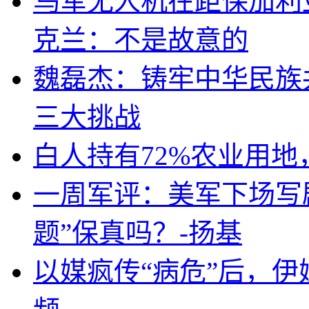
乌军无人机在距保加利
克兰：不是故意的
魏磊杰：铸牢中华民族
三大挑战
白人持有72%农业用
一周军评：美军下场写剧
题”保真吗？-扬基
以媒疯传“病危”后，伊