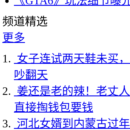
《GTA6》玩法细节曝
频道精选
更多
女子连试两天鞋未买，
吵翻天
姜还是老的辣！老丈人
直接掏钱包要钱
河北女婿到内蒙古过年