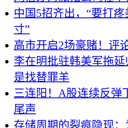
中国5招齐出，“要打
寸”
高市开启2场豪赌！评
李在明批驻韩美军拖延
是找替罪羊
三连阳！A股连续反弹下
尾声
存储周期的裂痕隐现：为