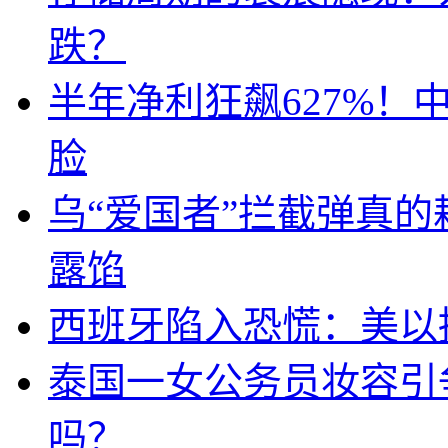
跌？
半年净利狂飙627%
脸
乌“爱国者”拦截弹真
露馅
西班牙陷入恐慌：美以搞
泰国一女公务员妆容引
吗？