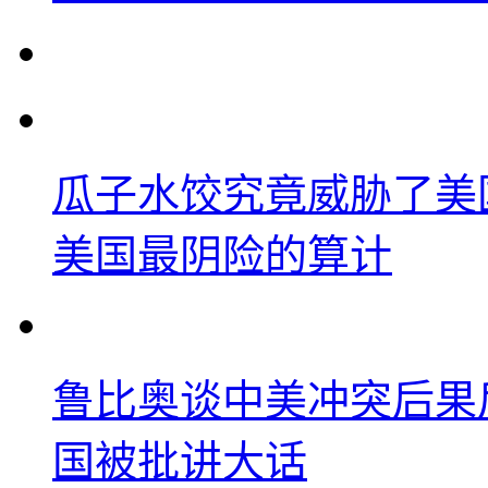
瓜子水饺究竟威胁了美
美国最阴险的算计
鲁比奥谈中美冲突后果
国被批讲大话