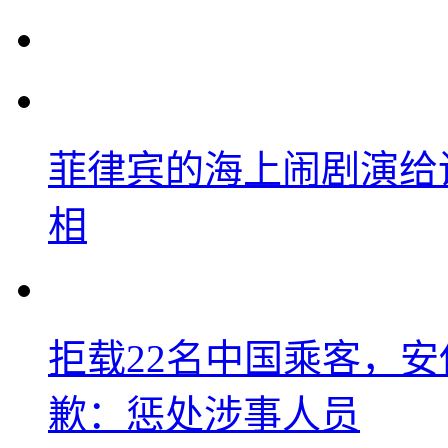
菲律宾的海上闹剧演给
相
拒载22名中国乘客，安
歉：惩处涉事人员