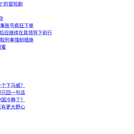
劲”的冒险剧
令
同事账号疯狂下单
今后应继续在其领导下前行
取刑事强制措施
闺蜜
一个下马威？
部只回一句话
中国冷静了？
还有更大野心