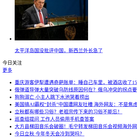
太平洋岛国没批评中国，新西兰外长急了
今日关注
更多
重庆游客伊犁遭遇奇葩账单：睡自己车里，被酒店收了150
俄弹道导弹大量突破乌防线原因何在？俄乌冲突的拐点要
狗狗溺亡 小主人跳下水池哭着捞出
美国搞AI霸权“封杀”中国遭网友吐槽 海外网友：不是焦
立秋都有哪些习俗？老祖宗传下来的习俗不能忘！
巡查组提问 工作人员偷用手机查答案
大方县梯田音乐会破圈！毛宁转发梯田音乐会视频海外网
今日立秋 今年冬天会冷到哭吗？