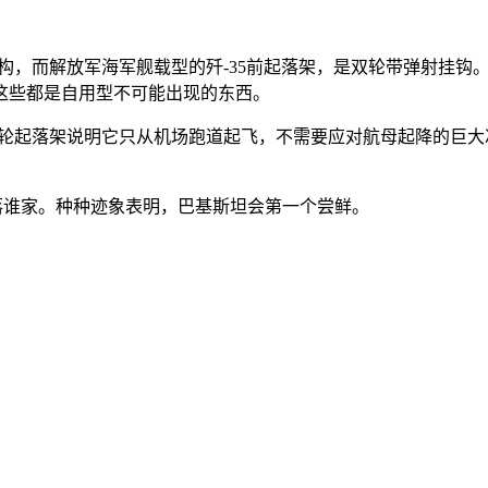
构，而解放军海军舰载型的歼-35前起落架，是双轮带弹射挂钩。机
这些都是自用型不可能出现的东西。
单轮起落架说明它只从机场跑道起飞，不需要应对航母起降的巨大冲
花落谁家。种种迹象表明，巴基斯坦会第一个尝鲜。