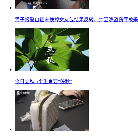
男子报警自证未换掉女友包结果反转，并因涉盗窃罪被采
今日立秋 5个生肖要“躲秋”