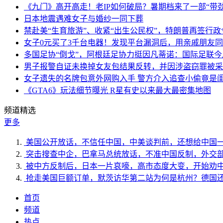
《九门》高开高走！老IP如何破局？暑期档来了一部“带
日本地震遇难女子与婚纱一同下葬
禁赴美“生育旅游”、收紧“出生公民权”，特朗普再签行政
女子0元买了3千台电器！发现平台漏洞后，用亲戚朋友
多国足协“倒戈”，阿根廷足协力挺因凡蒂诺：国际足联
男子报警自证未换掉女友包结果反转，并因涉盗窃罪被采
女子遗失的名牌包意外网购入手 警方介入追查小偷竟是
《GTA6》玩法细节曝光 R星有史以来最大最密集地图
频道精选
更多
美国公开放话，不信任中国，中美谈判前，还想给中国
突击搜查中企，巴拿马总统放话，不准中国反制，外交
被中方反制后，日本一片哀嚎，高市态度大变，开始劝
抢走美国巨额订单，默茨访华第二站为何是杭州？德国
首页
频道
热点