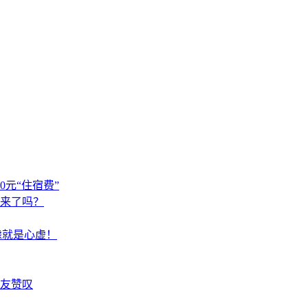
元“住宿费”
来了吗？
虑就是心虚！
友赞叹