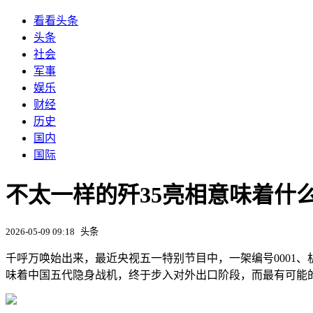
看看头条
头条
社会
军事
娱乐
财经
历史
国内
国际
不太一样的歼35亮相意味着什
2026-05-09 09:18
头条
千呼万唤始出来，最近央视五一特别节目中，一架编号0001、
味着中国五代隐身战机，终于步入对外出口阶段，而最有可能