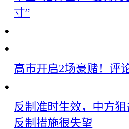
寸”
高市开启2场豪赌！评
反制准时生效，中方狙
反制措施很失望