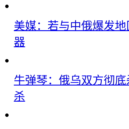
美媒：若与中俄爆发地
器
牛弹琴：俄乌双方彻底
杀