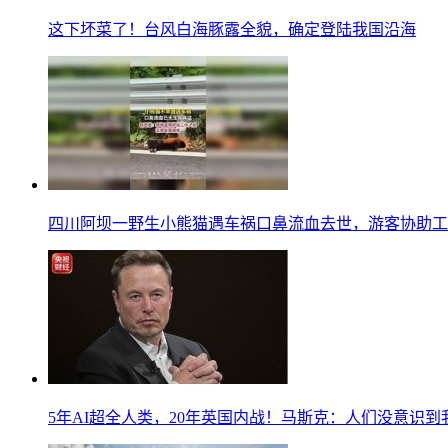
这下坏菜了！台风白海豚露全貌，确定登陆我国沿海
四川阿坝一野生小熊猫遇车祸口鼻流血去世，游客协助工
5年AI超全人类，20年英国内战！马斯克：人们没意识