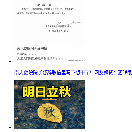
南大数院院长疑辞职信里写不想干了！网友怒赞：洒脱很