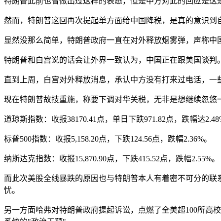
特朗普此前也曾做出过这样的表态，但是中方对此的回应是这是
然而，特朗普这回再次提起单方面给中国降税，是真的意识到
显然没那么简单，特朗普政府一直在对外释放烟雾弹，声称中
特朗普和白宫说的话会让外界一致认为，中国正在跟美国谈判
直到上周，白宫对外释放消息，承认中方没有打来过电话，一
现在特朗普故技重施，称要下调对华关税，无非是想继续忽悠一
道琼斯指数：收报38170.41点，单日下跌971.82点，跌幅达2.4
标普500指数：收报5,158.20点，下跌124.56点，跌幅2.36%。
纳斯达克指数：收报15,870.90点，下跌415.52点，跌幅2.55%。
而此次美股全线暴跌的原因也与特朗普本人有着密不可分的联
忧。
另一方面哈弗对特朗普政府提起诉讼，点燃了全美超100所高校