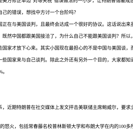
美方修正单边"对等关税"错误做法的一小步，让特朗普恼羞成怒
自己的错误，想找中方讨一个台阶吗？
国正在与美国谈判，且最终会达成一个很好的协议。这话说出来
。既然中国都跟美国接洽了，为什么自己不能跟美国谈判？所以
些国家才放下心来。其实小国现在最担心的不是中国与美国谈，
些国家来与自己谈判。除此之外还有另外一个目的，大家都知道
8%。
系，近期特朗普在社交媒体上发文抨击美联储主席鲍威尔，要求
的怒火，包括常春藤名校普林斯顿大学和布朗大学在内的100多