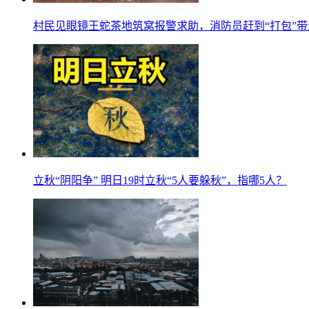
村民见眼镜王蛇茶地筑窝报警求助，消防员赶到“打包”带
立秋“阴阳争” 明日19时立秋“5人要躲秋”，指哪5人？