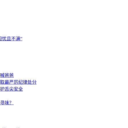
担忧且不满”
喊爸爸
取最严厉纪律处分
护舌尖安全
人寻味？