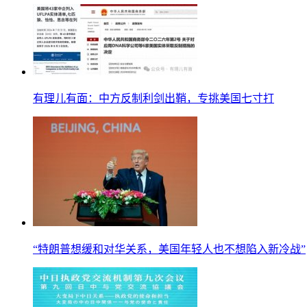
有理儿有面：中方反制利剑出鞘，专挑美国七寸打
“特朗普想缓和对华关系，美国年轻人也不想陷入新冷战”