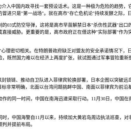
武力介入中国内政寻找一套预设话术。这是一种极为危险的趋势，
冒进只是"第一战场"。就在高市"存亡危机论"持续发酵之际，
制的03式防空导弹，这将是高市早苗解禁日本"杀伤性武器"出
直接威胁。更重要的是，高市政府正在借这种"实际部署"作为突
先"心理密切相关。在特朗普政府缺乏对盟友的安全承诺情况下，
险，既然国力难以在经济上再度扩张，就试图通过军事冒险重新
构筑封锁链、推动自卫队进入菲律宾轮换部署，日本企图以突破远
目标非常明确，北面以台湾问题挑衅中国、南面以菲律宾为前沿基
作的同一时间，中国在南海迅速采取行动。11月30日，中国在
同时，中国海警自11月以来，持续加大黄岩岛周边执法巡查，对
预判并提前布局。