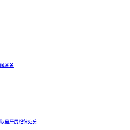
喊爸爸
取最严厉纪律处分