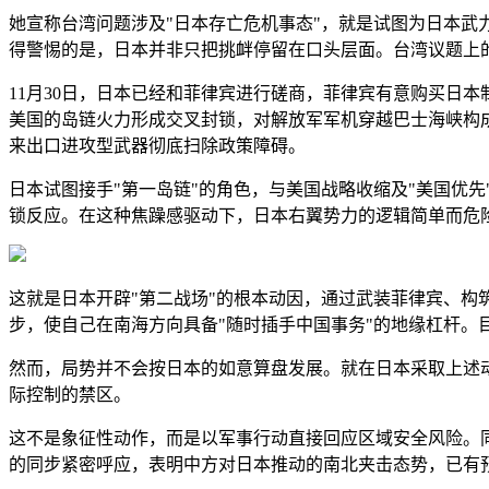
她宣称台湾问题涉及"日本存亡危机事态"，就是试图为日本
得警惕的是，日本并非只把挑衅停留在口头层面。台湾议题上的
11月30日，日本已经和菲律宾进行磋商，菲律宾有意购买日本
美国的岛链火力形成交叉封锁，对解放军军机穿越巴士海峡构成
来出口进攻型武器彻底扫除政策障碍。
日本试图接手"第一岛链"的角色，与美国战略收缩及"美国优
锁反应。在这种焦躁感驱动下，日本右翼势力的逻辑简单而危
这就是日本开辟"第二战场"的根本动因，通过武装菲律宾、
步，使自己在南海方向具备"随时插手中国事务"的地缘杠杆。
然而，局势并不会按日本的如意算盘发展。就在日本采取上述动
际控制的禁区。
这不是象征性动作，而是以军事行动直接回应区域安全风险。
的同步紧密呼应，表明中方对日本推动的南北夹击态势，已有