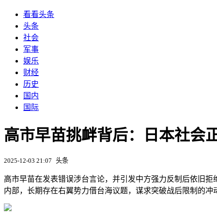
看看头条
头条
社会
军事
娱乐
财经
历史
国内
国际
高市早苗挑衅背后：日本社会
2025-12-03 21:07
头条
高市早苗在发表错误涉台言论，并引发中方强力反制后依旧拒
内部，长期存在右翼势力借台海议题，谋求突破战后限制的冲