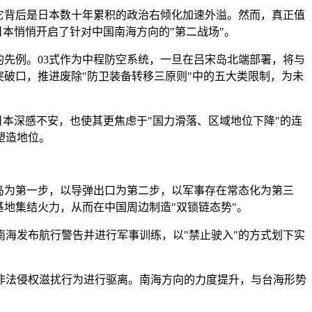
它背后是日本数十年累积的政治右倾化加速外溢。然而，真正值
日本悄悄开启了针对中国南海方向的"第二战场"。
口的先例。03式作为中程防空系统，一旦在吕宋岛北端部署，将与
破口，推进废除"防卫装备转移三原则"中的五大类限制，为未
日本深感不安，也使其更焦虑于"国力滑落、区域地位下降"的连
塑造地位。
岛为第一步，以导弹出口为第二步，以军事存在常态化为第三
地集结火力，从而在中国周边制造"双锁链态势"。
南海发布航行警告并进行军事训练，以"禁止驶入"的方式划下实
非法侵权滋扰行为进行驱离。南海方向的力度提升，与台海形势