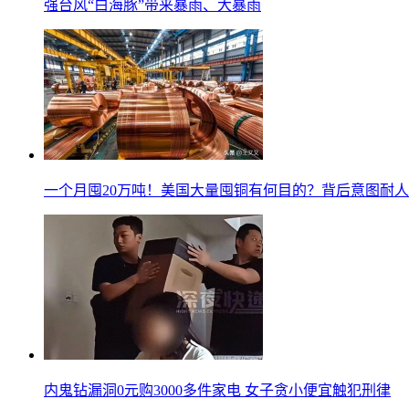
强台风“白海豚”带来暴雨、大暴雨
一个月囤20万吨！美国大量囤铜有何目的？背后意图耐
内鬼钻漏洞0元购3000多件家电 女子贪小便宜触犯刑律