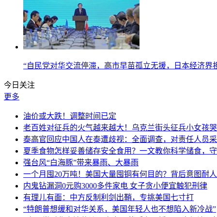
“自民党对华交流停滞，高市早苗孤立无援，日本经济界
今日关注
更多
油价或大跌！调整时间已定
老百姓对征兵的火气越来越大！乌克兰街头征兵小女孩哭
泰高官回应中国人在泰遭歧视：全面调查，对责任人员采
夏季食物怎样妥善储存安全食用？一文教你科学储食，守
强台风“白海豚”带来暴雨、大暴雨
一个月囤20万吨！美国大量囤铜有何目的？背后意图耐
内鬼钻漏洞0元购3000多件家电 女子贪小便宜触犯刑律
有理儿有面：中方反制利剑出鞘，专挑美国七寸打
“特朗普想缓和对华关系，美国年轻人也不想陷入新冷战”