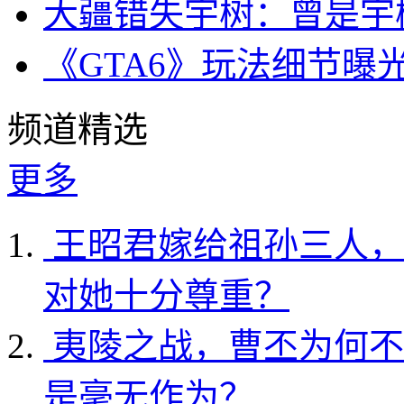
大疆错失宇树：曾是宇
《GTA6》玩法细节曝
频道精选
更多
王昭君嫁给祖孙三人，
对她十分尊重？
夷陵之战，曹丕为何不
是毫无作为？