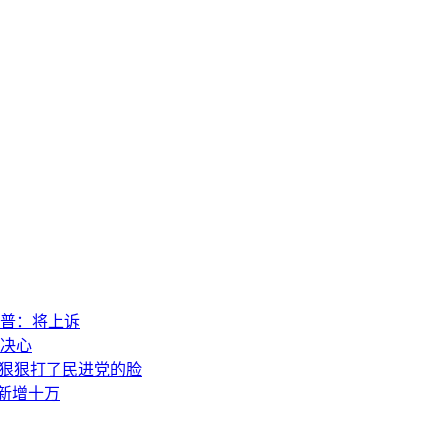
普：将上诉
决心
，狠狠打了民进党的脸
素新增十万