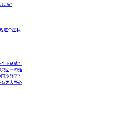
以渔”
出现这个症状
一个下马威？
部只回一句话
中国冷静了？
还有更大野心