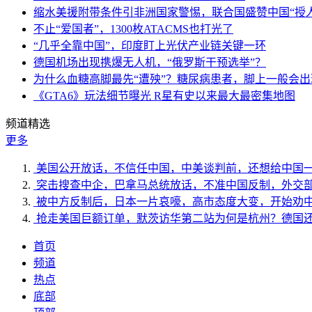
缩水美援附带条件引非洲国家警惕，联合国盛赞中国“授人
不止“爱国者”，1300枚ATACMS也打光了
“几乎全靠中国”，印度盯上光伏产业链关键一环
德国机场出现携爆无人机，“俄罗斯干预选举”？
为什么血糖高脚最先“遭殃”？糖尿病患者，脚上一般会
《GTA6》玩法细节曝光 R星有史以来最大最密集地图
频道精选
更多
美国公开放话，不信任中国，中美谈判前，还想给中国
突击搜查中企，巴拿马总统放话，不准中国反制，外交
被中方反制后，日本一片哀嚎，高市态度大变，开始劝
抢走美国巨额订单，默茨访华第二站为何是杭州？德国
首页
频道
热点
底部