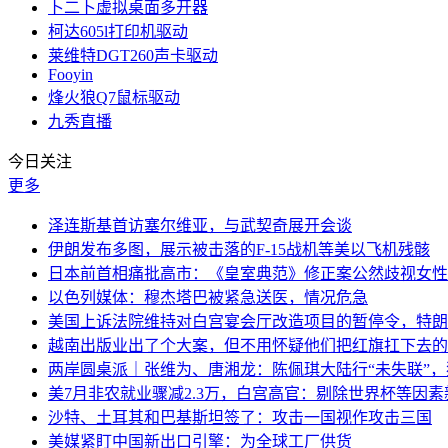
卜二卜虚拟桌面多开器
柯达605l打印机驱动
莱维特DGT260声卡驱动
Fooyin
烽火狼Q7鼠标驱动
九秀直播
今日关注
更多
泽连斯基首访塞尔维亚，与武契奇展开会谈
伊朗发布多图，展示被击落的F-15战机等美以飞机残骸
日本前首相痛批高市：《皇室典范》修正案公然歧视女性
以色列媒体：穆杰塔巴被紧急送医，情况危急
美国上诉法院维持对白宫宴会厅改造项目的暂停令，特朗
越南出版业出了个大案，但不用怀疑他们把红旗扛下去的
两岸圆桌派｜张维为、唐湘龙：陈佩琪大陆行“未失联”
美7月非农就业骤减2.3万，白宫高官：剔除世界杯等因
沙特、土耳其和巴基斯坦签了：攻击一国视作攻击三国
美媒紧盯中国新出口引擎：为全球工厂供货