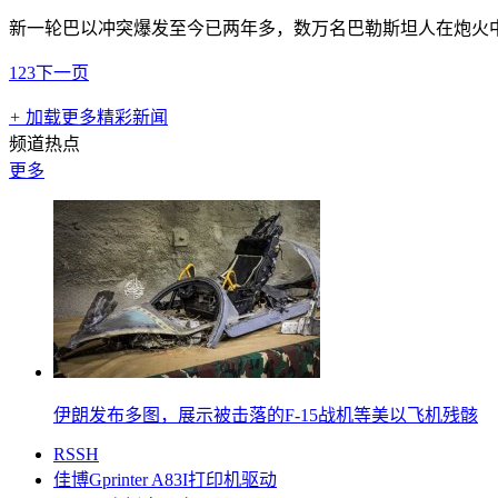
新一轮巴以冲突爆发至今已两年多，数万名巴勒斯坦人在炮火
1
2
3
下一页
+
加载更多精彩新闻
频道热点
更多
伊朗发布多图，展示被击落的F-15战机等美以飞机残骸
RSSH
佳博Gprinter A83I打印机驱动