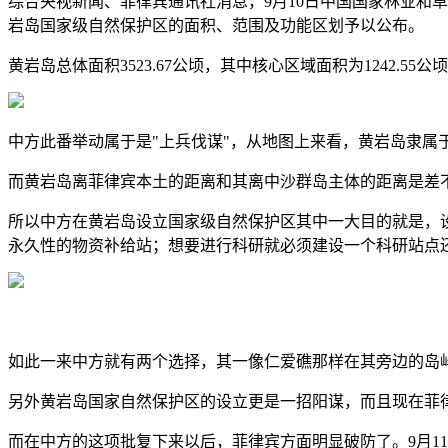
综合央视新闻、菲律宾通讯社消息，9月10日中国国家林业和
岩岛国家级自然保护区的面积、范围及功能区划予以公布。
黄岩岛总体面积3523.67公顷，其中核心区域面积为1242.55
中方此番举动属于是"上兵伐谋"，从地图上来看，黄岩岛隶
而黄岩岛离菲律宾本土的距离和其离中沙群岛主体的距离是差
所以中方在黄岩岛设立国家级自然保护区其中一大目的就是，
永久性的物资补给站；想要进行科研就必须建设一个科研站点
如此一来中方就有两个选择，其一像仁爱礁那样在其旁边的岛
另外黄岩岛国家自然保护区的设立更是一招阳谋，而且现在菲
而在中方的这项批复下来以后，菲律宾方面明显破防了。9月1