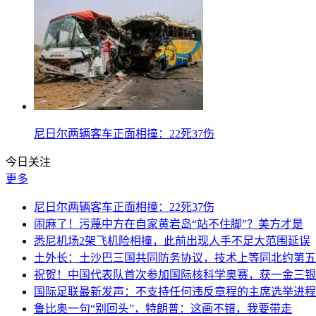
尼日尔两辆客车正面相撞：22死37伤
今日关注
更多
尼日尔两辆客车正面相撞：22死37伤
闹麻了！污蔑中方在自家黄岩岛“站不住脚”？美方才是
悉尼机场2架飞机险相撞，此前出现人手不足大范围延误
土外长：土沙巴三国共同防务协议，技术上等同北约第五
祝贺！中国代表队首次参加国际核科学奥赛，获一金三银
国际足联最新发声：不支持任何违反章程的主席选举进程
鲁比奥一句“别回头”，特朗普：这画不错，我要带走