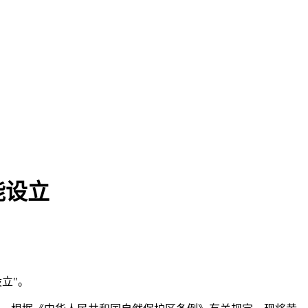
能设立
立"。