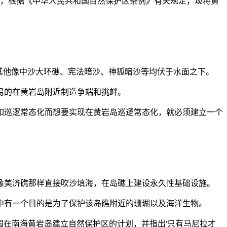
区，根据《中华人民共和国自然保护区条例》有关规定，现将黄
。
其他像中沙大环礁、宪法暗沙、神狐暗沙等均伏于水面之下。
易的在黄岩岛附近制造争端和挑衅。
如巡逻常态化而想要实现在黄岩岛巡逻常态化，就必须建立一个
像美济礁那样直接吹沙填海，在岛礁上建设永久性基础设施。
中有一个目的是为了保护该岛礁附近的珊瑚以及海洋生物。
国在南海黄岩岛建立自然保护区的计划，并指出'只有马尼拉才