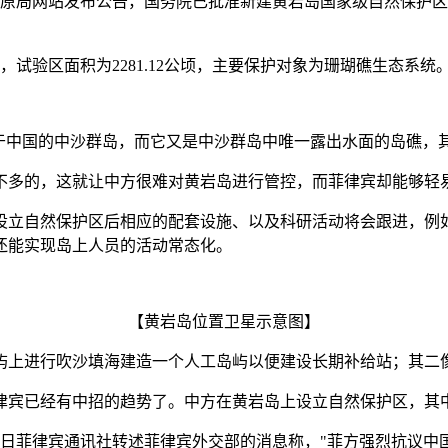
草原局网站发布公告，国务院已批准新建黄岩岛国家级自然保护
公顷，试验区面积为2281.12公顷，主要保护对象为珊瑚礁生态系统
属于中国的中沙群岛，而它又是中沙群岛中唯一露出水面的岛礁，
不多的，这就让中方很难对黄岩岛进行管控，而菲律宾却能够轻
设立自然保护区后相应的配套设施、以及科研活动将会跟进，例
还能实现岛上人员的活动常态化。
【黄岩岛位置卫星示意图】
屿上进行吹沙填海建造一个人工岛屿以便建设长期补给站；其二
律宾已经有中招的趋势了。中方在黄岩岛上设立自然保护区，其
1日菲律宾通讯社转述菲律宾外交部的消息称，"菲方强烈抗议中