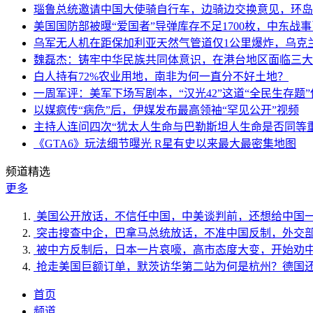
瑙鲁总统邀请中国大使骑自行车，边骑边交换意见，环岛
美国国防部被曝“爱国者”导弹库存不足1700枚，中东战
乌军无人机在距保加利亚天然气管道仅1公里爆炸，乌克
魏磊杰：铸牢中华民族共同体意识，在港台地区面临三大
白人持有72%农业用地，南非为何一直分不好土地？
一周军评：美军下场写剧本，“汉光42”这道“全民生存题”
以媒疯传“病危”后，伊媒发布最高领袖“罕见公开”视频
主持人连问四次“犹太人生命与巴勒斯坦人生命是否同等
《GTA6》玩法细节曝光 R星有史以来最大最密集地图
频道精选
更多
美国公开放话，不信任中国，中美谈判前，还想给中国
突击搜查中企，巴拿马总统放话，不准中国反制，外交
被中方反制后，日本一片哀嚎，高市态度大变，开始劝
抢走美国巨额订单，默茨访华第二站为何是杭州？德国
首页
频道