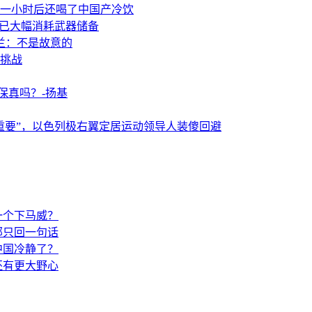
一小时后还喝了中国产冷饮
事已大幅消耗武器储备
兰：不是故意的
挑战
保真吗？-扬基
重要”，以色列极右翼定居运动领导人装傻回避
一个下马威？
部只回一句话
中国冷静了？
还有更大野心