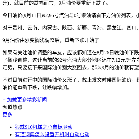
升)，就目前的跌幅而言，9月油价要重新下跌了。
今日油价(9月11日)92,95号汽油与0号柴油请看下方油价列
对于贵州、云南、内蒙古、陕西、新疆、青海、黑龙江、四川
9月油价由涨变搁浅调整后，重新下跌开始了
如果有关注油价调整的车友，应该都知道在8月26日晚油价下跌
了搁浅调整，这让当前的92号汽油大部分地区还在7.12元/
走势，只要接下来国际油价别大涨回去，那么9月的油价就有
不过目前进行中的国际油价又涨了，截止发文时候国际油价，纽约商品
油价能重新下跌，让跌幅增加。
+
加载更多精彩新闻
频道热点
更多
狼蛛S10机械之心鼠标驱动
有道词典怎么设置开机时自动启动