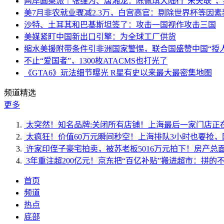
两岸圆桌派｜张维为、唐湘龙：陈佩琪大陆行“未失联”
美7月非农就业骤减2.3万，白宫高官：剔除世界杯等因
沙特、土耳其和巴基斯坦签了：攻击一国视作攻击三国
美媒紧盯中国新出口引擎：为全球工厂供货
缩水美援附带条件引非洲国家警惕，联合国盛赞中国“授人
不止“爱国者”，1300枚ATACMS也打光了
《GTA6》玩法细节曝光 R星有史以来最大最密集地图
频道精选
更多
太突然！知名品牌:关闭所有店铺！上海最后一家门店正
太疯狂！价值60万元瞬间秒空！上海排队3小时也要抢，
许家印侄子豪宅拍卖，被苏老板5016万元拍下！房产总面
3年重注超200亿元！京东把“百亿补贴”搬进超市：拼
首页
频道
热点
底部