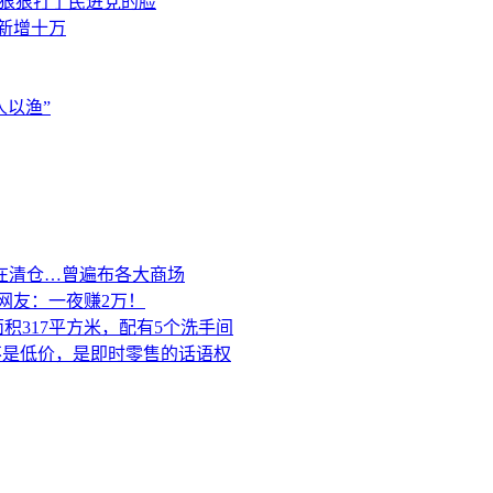
，狠狠打了民进党的脸
素新增十万
以渔”
在清仓…曾遍布各大商场
网友：一夜赚2万！
积317平方米，配有5个洗手间
的不是低价，是即时零售的话语权