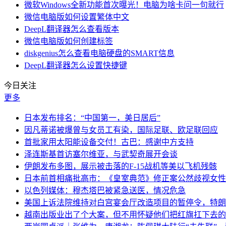
微软Windows全新功能首次曝光！电脑为啥卡问一句就行
微信电脑版如何设置繁体中文
DeepL翻译器怎么查看版本
微信电脑版如何创建标签
diskgenius怎么查看电脑硬盘的SMART信息
DeepL翻译器怎么设置快捷键
今日关注
更多
日本发布排名：“中国第一，美日居后”
因凡蒂诺被爆曾与女员工有染，国际足联、欧足联回应
首批家用太阳能设备交付！古巴：感谢中方支持
泽连斯基首访塞尔维亚，与武契奇展开会谈
伊朗发布多图，展示被击落的F-15战机等美以飞机残骸
日本前首相痛批高市：《皇室典范》修正案公然歧视女性
以色列媒体：穆杰塔巴被紧急送医，情况危急
美国上诉法院维持对白宫宴会厅改造项目的暂停令，特朗
越南出版业出了个大案，但不用怀疑他们把红旗扛下去的