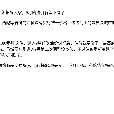
表，小编提醒大家，9月的油价有望下降了
、西藏等省份的油价没有实行统一价格，这边列出的是省会城市
180元/吨之后，进入9月首次油价调整后，油价就变涨了，最高
升左右。虽然现在刚进入9月第二次调整没多久，不过油价重新变跌了
望迎来下跌了。
交易所(WTI)每桶63.29美元，上涨1.98%，布伦特每桶67