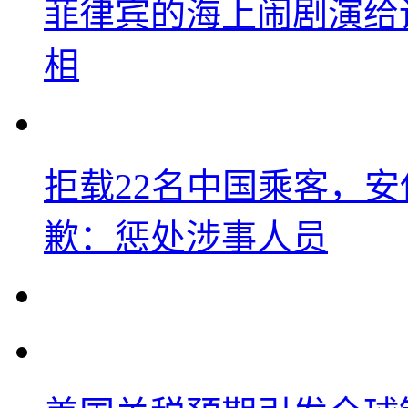
菲律宾的海上闹剧演给
相
拒载22名中国乘客，安
歉：惩处涉事人员