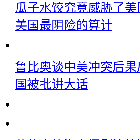
瓜子水饺究竟威胁了美
美国最阴险的算计
鲁比奥谈中美冲突后果
国被批讲大话