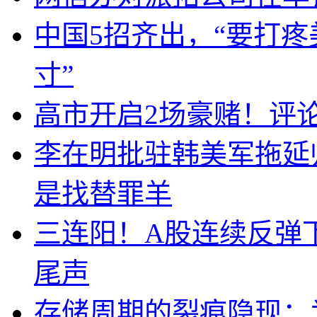
中国5招齐出，“要打
寸”
高市开启2场豪赌！评
李在明批驻韩美军拖延
是找替罪羊
三连阳！A股连续反弹下
尾声
存储周期的裂痕隐现：为