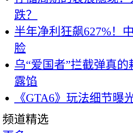
跌？
半年净利狂飙627%
脸
乌“爱国者”拦截弹真
露馅
《GTA6》玩法细节曝
频道精选