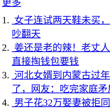
更多
女子连试两天鞋未买，
吵翻天
姜还是老的辣！老丈人
直接掏钱包要钱
河北女婿到内蒙古过年
了，网友：吃完家庭矛
男子花32万娶妻被拒