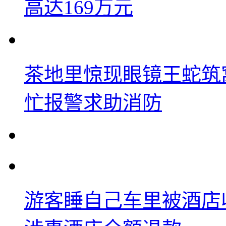
高达169万元
茶地里惊现眼镜王蛇筑
忙报警求助消防
游客睡自己车里被酒店