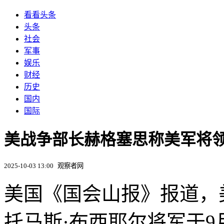
看看头条
头条
社会
军事
娱乐
财经
历史
国内
国际
美战争部长赫格塞思称美军将
2025-10-03 13:00
观察者网
美国《国会山报》报道，
托马斯·布西耶尔将军于9