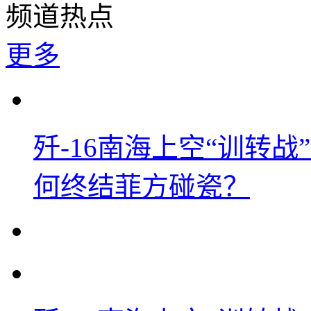
频道热点
更多
歼-16南海上空“训转
何终结菲方碰瓷？