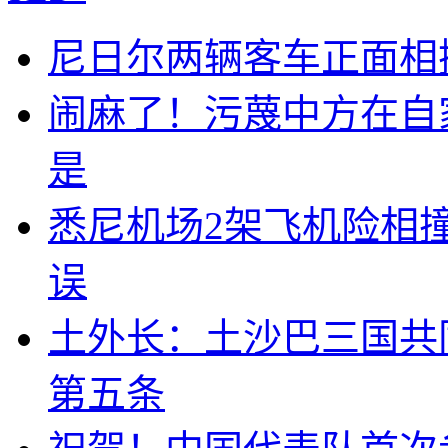
尼日尔两辆客车正面相撞
闹麻了！污蔑中方在自
是
悉尼机场2架飞机险相
误
土外长：土沙巴三国共
第五条