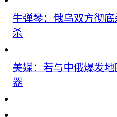
牛弹琴：俄乌双方彻底
杀
美媒：若与中俄爆发地
器