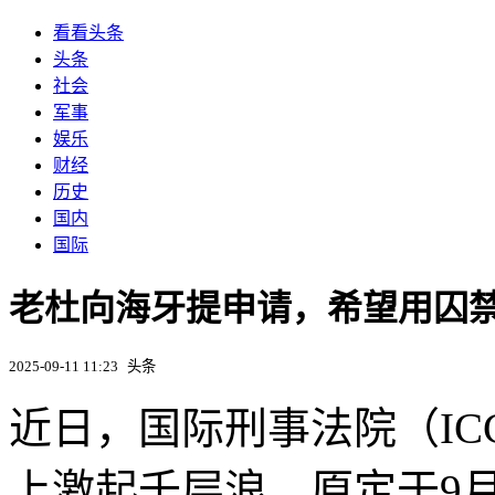
看看头条
头条
社会
军事
娱乐
财经
历史
国内
国际
老杜向海牙提申请，希望用囚
2025-09-11 11:23
头条
近日，国际刑事法院（I
上激起千层浪。原定于9