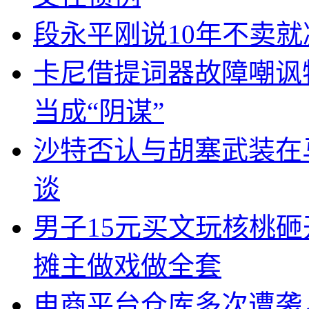
段永平刚说10年不卖
卡尼借提词器故障嘲讽
当成“阴谋”
沙特否认与胡塞武装在
谈
男子15元买文玩核桃砸
摊主做戏做全套
电商平台仓库多次遭袭