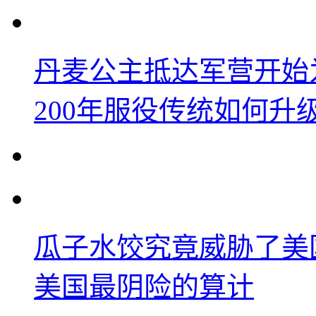
丹麦公主抵达军营开始
200年服役传统如何升
瓜子水饺究竟威胁了美
美国最阴险的算计