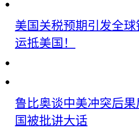
美国关税预期引发全球铜
运抵美国！
鲁比奥谈中美冲突后果
国被批讲大话