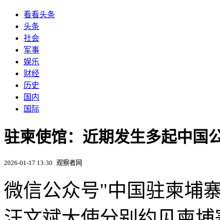
看看头条
头条
社会
军事
娱乐
财经
历史
国内
国际
驻柬使馆：近期发生多起中国
2026-01-17 13:30
观察者网
微信公众号"中国驻柬埔寨
汪文斌大使分别约见柬埔