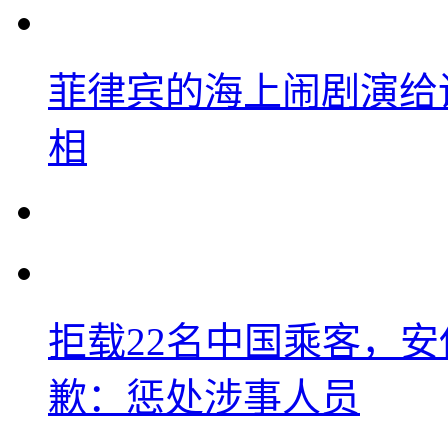
菲律宾的海上闹剧演给
相
拒载22名中国乘客，安
歉：惩处涉事人员