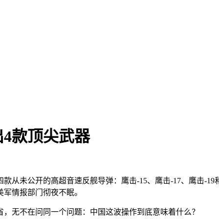
4款顶尖武器
从未公开的高超音速反舰导弹：鹰击-15、鹰击-17、鹰击-1
美军情报部门彻夜不眠。
省，无不在问同一个问题：中国这波操作到底意味着什么？