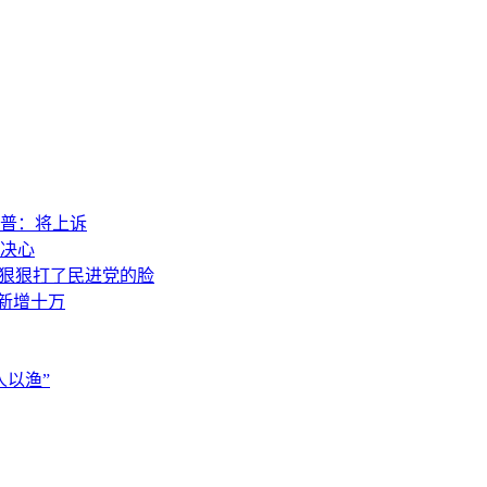
普：将上诉
决心
，狠狠打了民进党的脸
素新增十万
以渔”