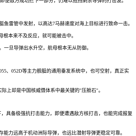
，即便敌方成功拦下一部分，仍难以抵挡剩余导弹的打击波。
潜艇鱼雷管中发射，以高达7马赫速度对海上目标进行致命一击。
航母根本来不及反应，就可能被击中。
想。一旦导弹出水升空，航母根本无从防御。
55、052D等主力舰艇的通用垂发系统中，也可空射，真正实
实际上却是中国核威慑体系中最关键的"压舱石"。
地下，具备极强抗打击能力，即便遭遇敌方核打击，也能完成报复
生存能力远高于机动洲际导弹，也远比潜射导弹更稳定可靠。