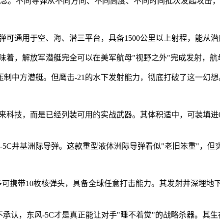
心理念。不同导弹从不同方向、不同高度、不同时间批次发起攻击
导弹可通用于空、海、潜三平台，具备1500公里以上射程，能从
意味着，解放军潜艇完全可以在美军航母"视野之外"完成发射，
制中方潜艇。但鹰击-21的水下发射能力，彻底打破了这一幻
的未来科技，而是已经列装可用的实战武器。其体积适中，可装填进0
风-5C井基洲际导弹。这款重型液体洲际导弹看似"老旧笨重"，但
，最多可携带10枚核弹头，具备全球任意打击能力。其发射井深埋
不承认，东风-5C才是真正能让对手"睡不着觉"的战略杀器。其