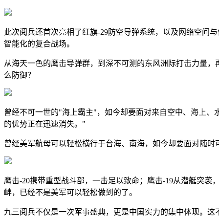
此次阅兵还首次亮相了红旗-29防空导弹系统，以及网络空间
智能化的复合战场。
从海天一色的鹰击导弹群，到深不可测的东风洲际打击力量，
么防御？
曾经不可一世的"海上霸主"，如今却要面对来自空中、海上、
的优势正在迅速消失。"
曾经美军航母可以轻松横行于台海、南海，如今却要面对随时可
鹰击-20携带重型战斗部，一击足以致命；鹰击-19从潜艇突
衅，已经不是美军可以轻松做到的了。
九三阅兵不仅是一次军事盛典，更是中国实力的集中体现。这