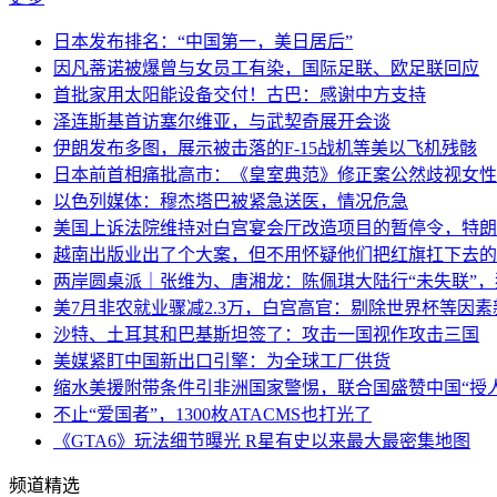
日本发布排名：“中国第一，美日居后”
因凡蒂诺被爆曾与女员工有染，国际足联、欧足联回应
首批家用太阳能设备交付！古巴：感谢中方支持
泽连斯基首访塞尔维亚，与武契奇展开会谈
伊朗发布多图，展示被击落的F-15战机等美以飞机残骸
日本前首相痛批高市：《皇室典范》修正案公然歧视女性
以色列媒体：穆杰塔巴被紧急送医，情况危急
美国上诉法院维持对白宫宴会厅改造项目的暂停令，特朗
越南出版业出了个大案，但不用怀疑他们把红旗扛下去的
两岸圆桌派｜张维为、唐湘龙：陈佩琪大陆行“未失联”
美7月非农就业骤减2.3万，白宫高官：剔除世界杯等因
沙特、土耳其和巴基斯坦签了：攻击一国视作攻击三国
美媒紧盯中国新出口引擎：为全球工厂供货
缩水美援附带条件引非洲国家警惕，联合国盛赞中国“授人
不止“爱国者”，1300枚ATACMS也打光了
《GTA6》玩法细节曝光 R星有史以来最大最密集地图
频道精选