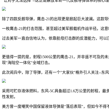
"让对手无法选择"--这正是解放军新一代反舰导弹体系的核
除了四款反舰导弹，鹰击-21的出现更是掀起巨大波澜。这款
一枚鹰击-21的打击范围，甚至超过美军舰载机作战半径。这
过去美军一直自信地认为，依靠航母打击群的反潜能力，可以压
更值得一提的是，射程1500公里的鹰击-21，并非遥不可及
现"海陆空一体化"全域打击。
此次阅兵中，除了导弹，还有一个"大家伙"格外引人关注--东
采用可贮存液体燃料，东风-5C具备超过1.6万公里的射程
性发射。
美方曾一度嘲笑中国保留液体导弹是"落后表现"，但如今不得