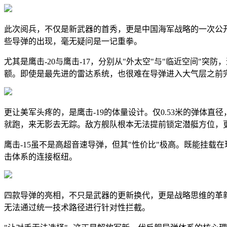
此次阅兵，不仅是新武器的首秀，更是中国海军战略的一次公
些导弹的出现，毫无疑问是一记重拳。
尤其是鹰击-20与鹰击-17，分别从"外太空"与"临近空间"
额。即使是最先进的雷达系统，也很难在导弹进入大气层之前
更让美军头疼的，是鹰击-19的体量设计。仅0.53米的弹体
就跑，来无影去无踪。敌方舰队根本无法提前锁定潜艇方位，
鹰击-15虽不是高超音速导弹，但其"性价比"极高。既能挂
击体系的连接枢纽。
四款导弹的亮相，不只是武器的更新换代，更是战略思维的革
无法通过统一技术路径进行针对性拦截。