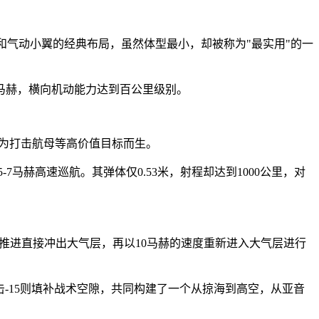
口和气动小翼的经典布局，虽然体型最小，却被称为"最实用"的一
7马赫，横向机动能力达到百公里级别。
门为打击航母等高价值目标而生。
7马赫高速巡航。其弹体仅0.53米，射程却达到1000公里，对
箭推进直接冲出大气层，再以10马赫的速度重新进入大气层进行
击-15则填补战术空隙，共同构建了一个从掠海到高空，从亚音