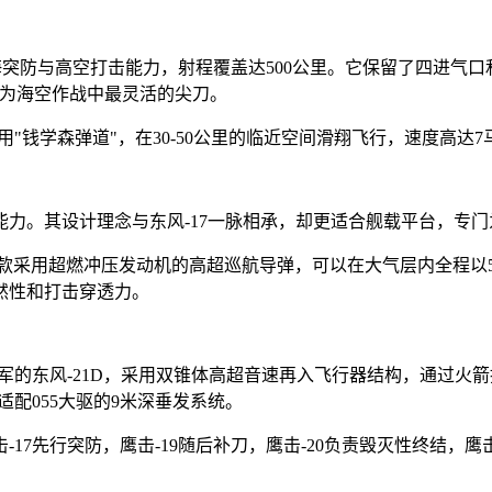
掠海突防与高空打击能力，射程覆盖达500公里。它保留了四进气
将成为海空作战中最灵活的尖刀。
用"钱学森弹道"，在30-50公里的临近空间滑翔飞行，速度高达
力。其设计理念与东风-17一脉相承，却更适合舰载平台，专
一款采用超燃冲压发动机的高超巡航导弹，可以在大气层内全程以5-
然性和打击穿透力。
军的东风-21D，采用双锥体高超音速再入飞行器结构，通过火
，适配055大驱的9米深垂发系统。
17先行突防，鹰击-19随后补刀，鹰击-20负责毁灭性终结，鹰