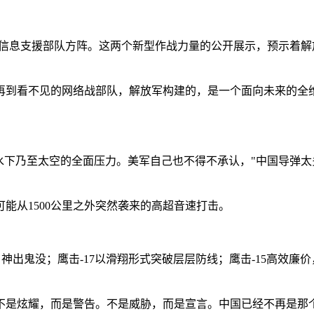
与信息支援部队方阵。这两个新型作战力量的公开展示，预示着
再到看不见的网络战部队，解放军构建的，是一个面向未来的全
水下乃至太空的全面压力。美军自己也不得不承认，"中国导弹太
能从1500公里之外突然袭来的高超音速打击。
袭，神出鬼没；鹰击-17以滑翔形式突破层层防线；鹰击-15高效
不是炫耀，而是警告。不是威胁，而是宣言。中国已经不再是那