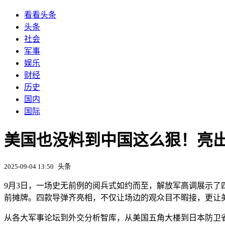
看看头条
头条
社会
军事
娱乐
财经
历史
国内
国际
美国也没料到中国这么狠！亮出
2025-09-04 13:50
头条
9月3日，一场史无前例的阅兵式如约而至，解放军高调展示了四款
前摊牌。四款导弹齐亮相，不仅让场边的观众目不暇接，更让
从各大军事论坛到外交分析智库，从美国五角大楼到日本防卫