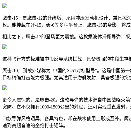
鹰击-15，是鹰击-12的升级版，采用冲压发动机设计，兼具
枚。能挂载在歼-15、轰-6等多种平台上，鹰击-15的身影，
相比之下，鹰击-17的登场更为震撼。这款乘波体滑翔导弹，采
这种飞行方式极难被中段反导系统拦截，具备极强的中段生存能
鹰击-19，则被外媒称为"中国的X-51对标型号"。这是中国第
目标精确打击能力极强。尤其适用于潜艇发射，具备极强的突
更令人震惊的，是鹰击-20。这款导弹的技术源自中国战略火箭
突防。它不仅拥有1000-1500公里的射程，还可实现垂直发射
四款导弹风格迥异，各具特色，却在战术使用上形成互补。鹰击-
速到高超音速的全维打击矩阵。