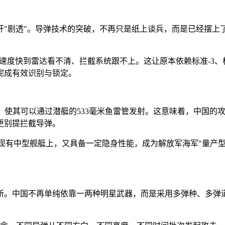
开"剧透"。导弹技术的突破，不再只是纸上谈兵，而是已经摆上
突防，速度快到雷达看不清、拦截系统跟不上。这让原本依赖标准-
完成有效识别与锁定。
直径，使其可以通过潜艇的533毫米鱼雷管发射。这意味着，中国
更别提拦截导弹。
载在现有中型舰艇上，又具备一定隐身性能，成为解放军海军"量产
新。中国不再单纯依靠一两种明星武器，而是采用多弹种、多弹