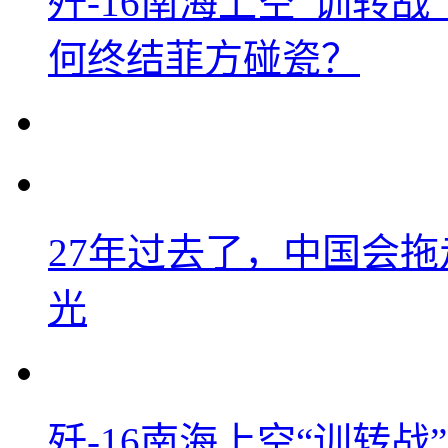
歼-16南海上空“训转
何终结菲方碰瓷？
27年过去了，中国会
光
歼-16南海上空“训转