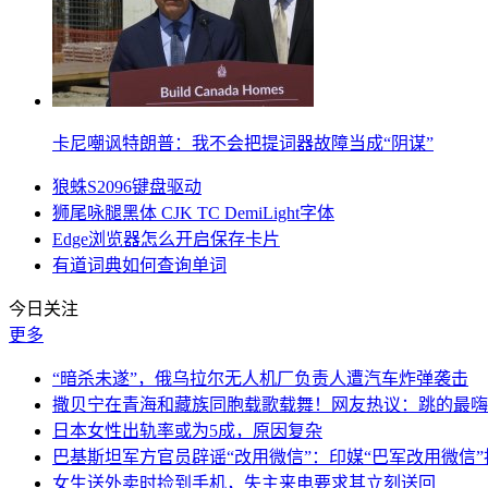
卡尼嘲讽特朗普：我不会把提词器故障当成“阴谋”
狼蛛S2096键盘驱动
狮尾咏腿黑体 CJK TC DemiLight字体
Edge浏览器怎么开启保存卡片
有道词典如何查询单词
今日关注
更多
“暗杀未遂”，俄乌拉尔无人机厂负责人遭汽车炸弹袭击
撒贝宁在青海和藏族同胞载歌载舞！网友热议：跳的最嗨
日本女性出轨率或为5成，原因复杂
巴基斯坦军方官员辟谣“改用微信”：印媒“巴军改用微信
女生送外卖时捡到手机，失主来电要求其立刻送回