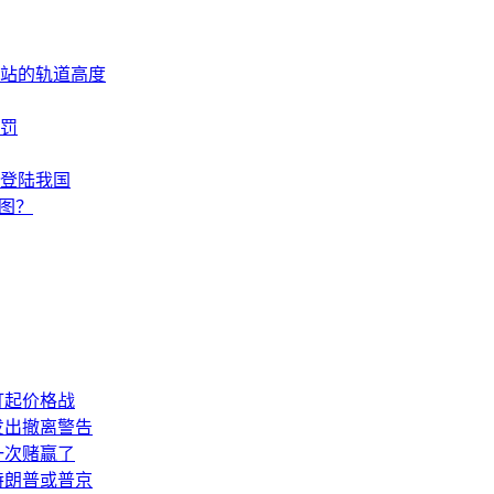
间站的轨道高度
罚
登陆我国
图？
打起价格战
发出撤离警告
一次赌赢了
特朗普或普京