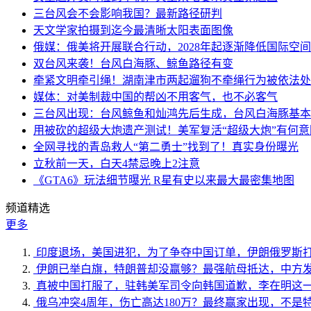
三台风会不会影响我国？最新路径研判
天文学家拍摄到迄今最清晰太阳表面图像
俄媒：俄美将开展联合行动，2028年起逐渐降低国际空
双台风来袭！台风白海豚、鲸鱼路径有变
牵紧文明牵引绳！湖南津市两起遛狗不牵绳行为被依法处
媒体：对美制裁中国的帮凶不用客气，也不必客气
三台风出现：台风鲸鱼和灿鸿先后生成，台风白海豚基本
用被砍的超级大炮遗产测试！美军复活“超级大炮”有何意
全网寻找的青岛救人“第二勇士”找到了！真实身份曝光
立秋前一天，白天4禁忌晚上2注意
《GTA6》玩法细节曝光 R星有史以来最大最密集地图
频道精选
更多
印度退场，美国进犯，为了争夺中国订单，伊朗俄罗斯
伊朗已举白旗，特朗普却没赢够？最强航母抵达，中方
真被中国打服了，驻韩美军司令向韩国道歉，李在明这
俄乌冲突4周年，伤亡高达180万？最终赢家出现，不是