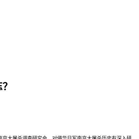
忘？
南京大屠杀调查研究会，对侵华日军南京大屠杀历史有深入研