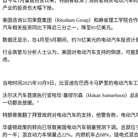
自今年1月重返白宫以来，特朗普取消了消费者购买电动汽车
产业的投资也大幅下挫。
美国咨询公司荣鼎集团（Rhodium Group）和麻省理工学院合作
汽车相关投资同比下降近三分之一，降至81亿美元。
数据还显示，在4月至9月期间，约70亿美元的电动汽车投资计
行业高管与分析人士认为，美国对电动汽车支持的倒退，可能影
虑。
当地时间2025年10月9日，比亚迪在巴西卡马萨里的电动汽车
沃尔沃汽车首席执行官哈坎·塞缪尔森（Hakan Samuels
一切都会放缓。"
特朗普推翻了拜登政府对电动汽车的支持，他警告称，电动汽车
华盛顿政策的转向已导致美国电动汽车销量预测下调。总部位于纽约
的一半；混合动力车销量占22%，内燃机车占68%，插电式混