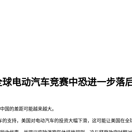
全球电动汽车竞赛中恐进一步落
和中国的差距可能越来越大。
油车的支持，美国对电动汽车的投资大幅下滑，这可能让美国在全