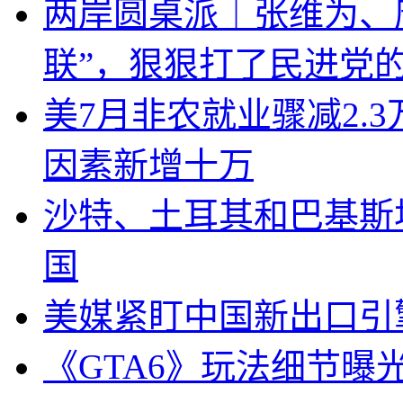
两岸圆桌派｜张维为、
联”，狠狠打了民进党
美7月非农就业骤减2.
因素新增十万
沙特、土耳其和巴基斯
国
美媒紧盯中国新出口引
《GTA6》玩法细节曝