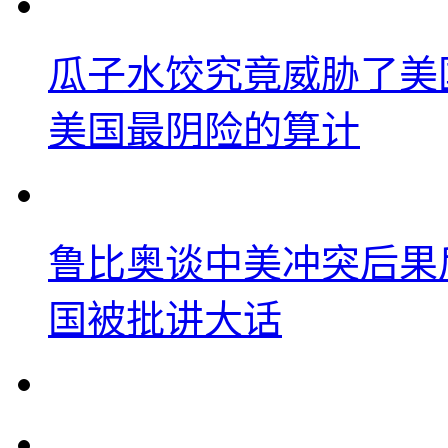
瓜子水饺究竟威胁了美
美国最阴险的算计
鲁比奥谈中美冲突后果
国被批讲大话