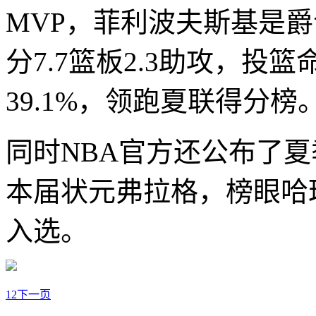
MVP，菲利波夫斯基是爵
分7.7篮板2.3助攻，投篮
39.1%，领跑夏联得分榜
同时NBA官方还公布了
本届状元弗拉格，榜眼哈
入选。
1
2
下一页