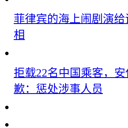
菲律宾的海上闹剧演给
相
拒载22名中国乘客，安
歉：惩处涉事人员