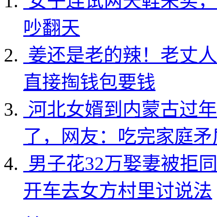
女子连试两天鞋未买，
吵翻天
姜还是老的辣！老丈人
直接掏钱包要钱
河北女婿到内蒙古过年
了，网友：吃完家庭矛
男子花32万娶妻被拒
开车去女方村里讨说法