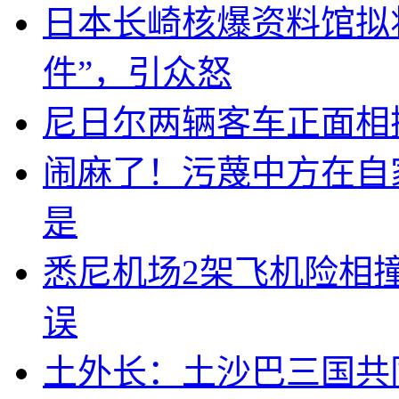
日本长崎核爆资料馆拟将
件”，引众怒
尼日尔两辆客车正面相撞
闹麻了！污蔑中方在自
是
悉尼机场2架飞机险相
误
土外长：土沙巴三国共