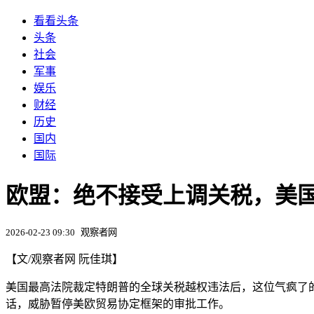
看看头条
头条
社会
军事
娱乐
财经
历史
国内
国际
欧盟：绝不接受上调关税，美
2026-02-23 09:30
观察者网
【文/观察者网 阮佳琪】
美国最高法院裁定特朗普的全球关税越权违法后，这位气疯了的
话，威胁暂停美欧贸易协定框架的审批工作。