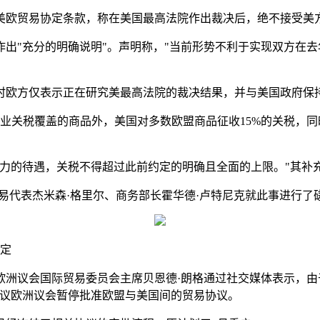
易协定条款，称在美国最高法院作出裁决后，绝不接受美方上调关税。其
出"充分的明确说明"。声明称，"当前形势不利于实现双方在去
时欧方仅表示正在研究美最高法院的裁决结果，并与美国政府保
业关税覆盖的商品外，美国对多数欧盟商品征收15%的关税，
争力的待遇，关税不得超过此前约定的明确且全面的上限。"其补
易代表杰米森·格里尔、商务部长霍华德·卢特尼克就此事进行了
协定
欧洲议会国际贸易委员会主席贝恩德·朗格通过社交媒体表示，由
提议欧洲议会暂停批准欧盟与美国间的贸易协议。