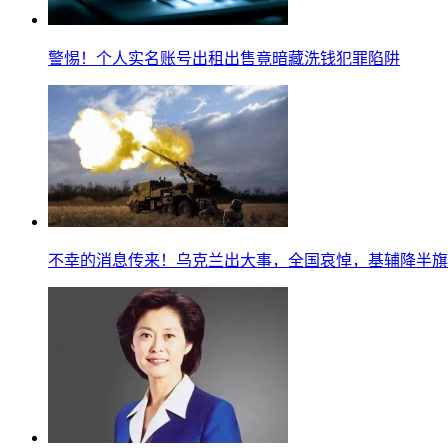
警惕！个人实名账号出租出售竟暗藏洗钱犯罪陷阱
不幸的消息传来！乌克兰出大事，全国哀悼，基辅降半旗