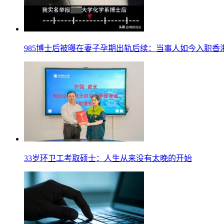
985博士后被曝在妻子孕期出轨后续：当事人如今入职香
33岁环卫工考取硕士：人生从来没有太晚的开始