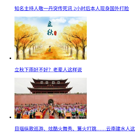
知名主持人敬一丹突传死讯 2小时后本人现身国外打脸
立秋下雨好不好？老辈人这样说
目瑙纵歌巡游、炫酷火舞秀、篝火打跳……云南建水人这