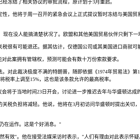
已经冻结了相关协议的审批流程，原计划于3月重启。
定性，他将于周一召开的紧急会议上正式提议暂时冻结与美国贸
haos）。现在没人能搞清楚状况了。欧盟和其他美国贸易伙伴只剩
税很有可能退还。据其估计，仅德国公司或其美国进口商就可能多
能对此案拥有管辖权，预测可能会有数十万份索款要求。
。对此裁决极度不满的特朗普，随即依据《1974年贸易法》第1
又将税率上调至15%，这也是该条款允许的最高税率。
议会将于当地时间23日开会，讨论进一步推迟去年与华盛顿达成
的关税负担将减轻。他说，他将在3月初访问华盛顿时提出关切，
仍在运作。这是个好消息。"
然有效"。他在接受法媒采访时表示，"人们有理由对此表示怀疑