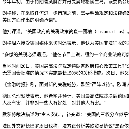
今年年初，由于特朗普威胁吞并丹麦属地格陵兰岛，该委员会
朗格称，在采取任何进一步措施之前，需要明确规定和法律确
美国方面作出的明确承诺"。
他批评道，"美国政府的关税政策简直一团糟（customs c
朗格周六接受德国媒体采访时还表示，他认为美国非法征收的关
"多缴的关税必须退还。"他在节目上说，纽约一个商业法庭可
当地时间20日，美国最高法院裁定特朗普政府核心政策工具非法
无需国会批准的情况下实施最长150天的关税措施。次日，他
《金融时报》称，面对新的关税威胁，欧盟"严阵以待"。欧洲
德国总理默茨表示，他希望并预计，美国最高法院裁决后德国
人都有害，并非对一些人有好处，对其他人有害。"
默茨将裁决描述为"令人安心"，补充道："美国的三权分立似乎
法国外交部长巴罗周日也称，法方正分析美欧贸易协议"是否依