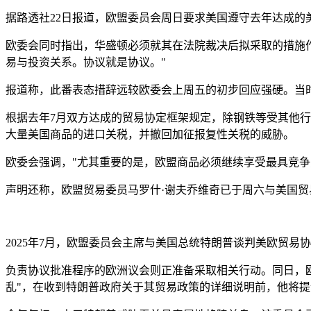
据路透社22日报道，欧盟委员会周日要求美国遵守去年达成的美欧贸
欧委会同时指出，华盛顿必须就其在法院裁决后拟采取的措施作
易与投资关系。协议就是协议。"
报道称，此番表态措辞远较欧委会上周五的初步回应强硬。当
根据去年7月双方达成的贸易协定框架规定，除钢铁等受其他行
大量美国商品的进口关税，并撤回加征报复性关税的威胁。
欧委会强调，"尤其重要的是，欧盟商品必须继续享受最具竞
声明还称，欧盟贸易委员马罗什·谢夫乔维奇已于周六与美国贸
2025年7月，欧盟委员会主席与美国总统特朗普谈判美欧贸易
负责协议批准程序的欧洲议会则正准备采取相关行动。同日，
乱"，在收到特朗普政府关于其贸易政策的详细说明前，他将