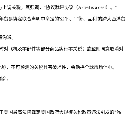
强调，"协议就是协议（A deal is a deal）。"
年贸易协定联合声明中商定的'公平、平衡、互利'的跨大西洋贸
持沟通。
同时对飞机及零部件等部分商品实行零关税；欧盟则同意取消对
充称，不可预测的关税具有破坏性，会动摇全球市场信心。
磋商。
于美国最高法院裁定美国政府大规模关税政策违法引发的"混