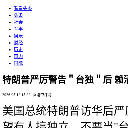
看看头条
头条
社会
军事
娱乐
财经
历史
国内
国际
特朗普严厉警告＂台独＂后 赖
2026-05-18 15:38
香港中评网
美国总统特朗普访华后严
望有人搞独立，不要当"台