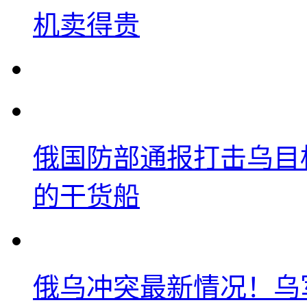
机卖得贵
俄国防部通报打击乌目
的干货船
俄乌冲突最新情况！乌