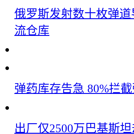
俄罗斯发射数十枚弹道
流仓库
弹药库存告急 80%拦
出厂仅2500万巴基斯