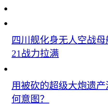
四川舰化身无人空战母
21战力拉满
用被砍的超级大炮遗产
何意图？