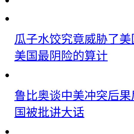
瓜子水饺究竟威胁了美
美国最阴险的算计
鲁比奥谈中美冲突后果
国被批讲大话