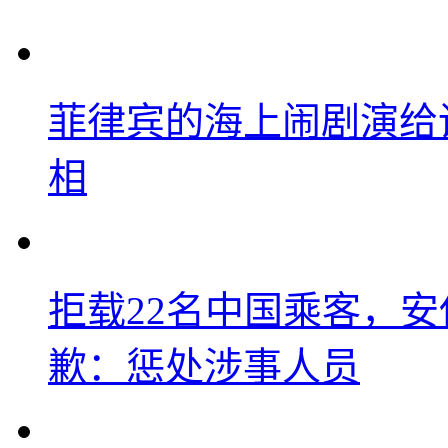
菲律宾的海上闹剧演给
相
拒载22名中国乘客，安
歉：惩处涉事人员