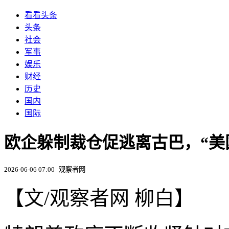
看看头条
头条
社会
军事
娱乐
财经
历史
国内
国际
欧企躲制裁仓促逃离古巴，“美
2026-06-06 07:00
观察者网
【文/观察者网 柳白】