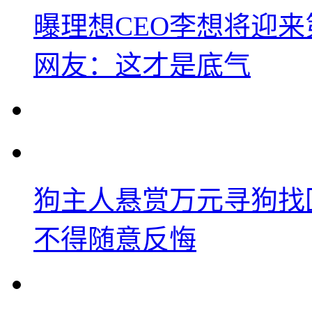
曝理想CEO李想将迎
网友：这才是底气
狗主人悬赏万元寻狗找
不得随意反悔