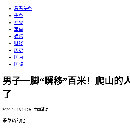
看看头条
头条
社会
军事
娱乐
财经
历史
国内
国际
男子一脚“瞬移”百米！爬山的
了
2026-04-13 14:29
中国消防
采草药的他