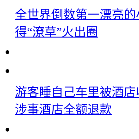
全世界倒数第一漂亮的
得“潦草”火出圈
游客睡自己车里被酒店
涉事酒店全额退款