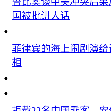
鲁比奥谈中美冲突后果
国被批讲大话
菲律宾的海上闹剧演给
相
拒载22名中国乘客，安