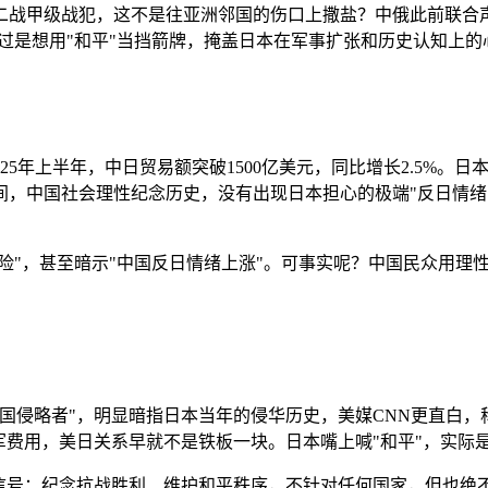
二战甲级战犯，这不是往亚洲邻国的伤口上撒盐？中俄此前联合
不过是想用"和平"当挡箭牌，掩盖日本在军事扩张和历史认知上的
25年上半年，中日贸易额突破1500亿美元，同比增长2.5%。
，中国社会理性纪念历史，没有出现日本担心的极端"反日情绪"
风险"，甚至暗示"中国反日情绪上涨"。可事实呢？中国民众用
国侵略者"，明显暗指日本当年的侵华历史，美媒CNN更直白，
军费用，美日关系早就不是铁板一块。日本嘴上喊"和平"，实际
信号：纪念抗战胜利、维护和平秩序，不针对任何国家，但也绝不