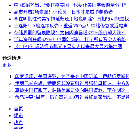
中国5招齐出，“要打疼美国，也要让美国学会掂量分寸”
高市开启2场豪赌！评论员：日本才是威胁制造者
李在明批驻韩美军拖延归还用地说明啥？真相很可能是找
三连阳！A股连续反弹下重返3900点！情绪修复或近尾声
存储周期的裂痕隐现：为何闪迪暴增372%股价却大跌？
半年净利狂飙627%！中国创新药，打了所有看空人的脸
《GTA6》玩法细节曝光 R星有史以来最大最密集地图
频道精选
更多
印度退场，美国进犯，为了争夺中国订单，伊朗俄罗斯
伊朗已举白旗，特朗普却没赢够？最强航母抵达，中方
真被中国打服了，驻韩美军司令向韩国道歉，李在明这
俄乌冲突4周年，伤亡高达180万？最终赢家出现，不是
首页
频道
热点