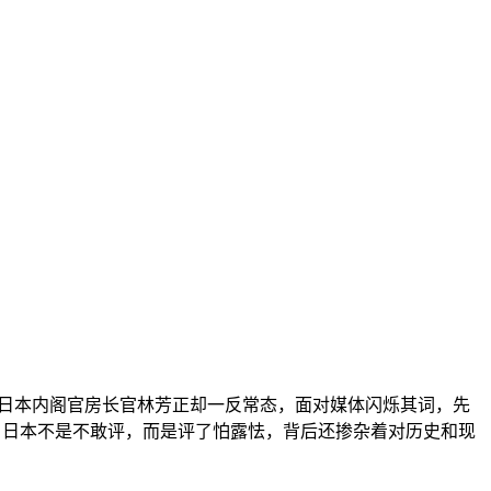
球。日本内阁官房长官林芳正却一反常态，面对媒体闪烁其词，先
了，日本不是不敢评，而是评了怕露怯，背后还掺杂着对历史和现