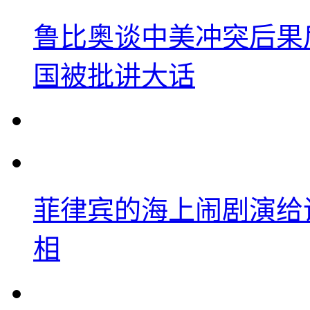
鲁比奥谈中美冲突后果
国被批讲大话
菲律宾的海上闹剧演给
相