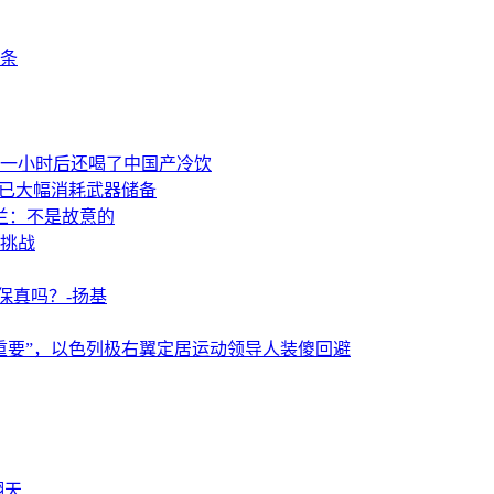
条
一小时后还喝了中国产冷饮
事已大幅消耗武器储备
兰：不是故意的
挑战
保真吗？-扬基
重要”，以色列极右翼定居运动领导人装傻回避
翻天