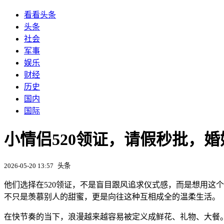
看看头条
头条
社会
军事
娱乐
财经
历史
国内
国际
小情侣520领证，请假秒批，婚
2026-05-20 13:57
头条
他们选择在520领证，不是盲目跟风追求仪式感，而是想用这
不只是羡慕别人的甜蜜，更是向往这种互相成全的温柔生活。
在快节奏的当下，浪漫越来越容易被定义成鲜花、礼物、大餐