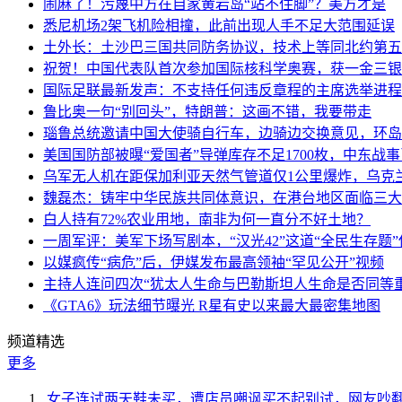
闹麻了！污蔑中方在自家黄岩岛“站不住脚”？美方才是
悉尼机场2架飞机险相撞，此前出现人手不足大范围延误
土外长：土沙巴三国共同防务协议，技术上等同北约第五
祝贺！中国代表队首次参加国际核科学奥赛，获一金三银
国际足联最新发声：不支持任何违反章程的主席选举进程
鲁比奥一句“别回头”，特朗普：这画不错，我要带走
瑙鲁总统邀请中国大使骑自行车，边骑边交换意见，环岛
美国国防部被曝“爱国者”导弹库存不足1700枚，中东战
乌军无人机在距保加利亚天然气管道仅1公里爆炸，乌克
魏磊杰：铸牢中华民族共同体意识，在港台地区面临三大
白人持有72%农业用地，南非为何一直分不好土地？
一周军评：美军下场写剧本，“汉光42”这道“全民生存题”
以媒疯传“病危”后，伊媒发布最高领袖“罕见公开”视频
主持人连问四次“犹太人生命与巴勒斯坦人生命是否同等
《GTA6》玩法细节曝光 R星有史以来最大最密集地图
频道精选
更多
女子连试两天鞋未买，遭店员嘲讽买不起别试，网友吵