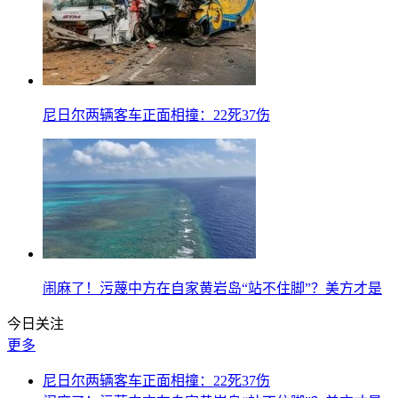
尼日尔两辆客车正面相撞：22死37伤
闹麻了！污蔑中方在自家黄岩岛“站不住脚”？美方才是
今日关注
更多
尼日尔两辆客车正面相撞：22死37伤