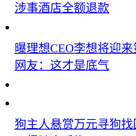
涉事酒店全额退款
曝理想CEO李想将迎
网友：这才是底气
狗主人悬赏万元寻狗找