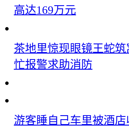
高达169万元
茶地里惊现眼镜王蛇筑
忙报警求助消防
游客睡自己车里被酒店