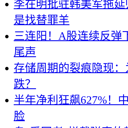
李在明批驻韩美军拖延
是找替罪羊
三连阳！A股连续反弹下
尾声
存储周期的裂痕隐现：为
跌？
半年净利狂飙627%
脸