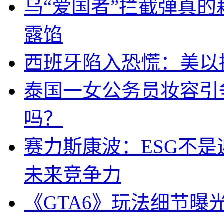
乌“爱国者”拦截弹真
露馅
西班牙陷入恐慌：美以搞
泰国一女公务员妆容引
吗？
赛力斯康波：ESG不
未来竞争力
《GTA6》玩法细节曝