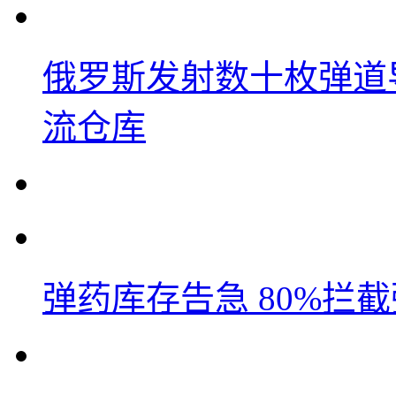
俄罗斯发射数十枚弹道
流仓库
弹药库存告急 80%拦