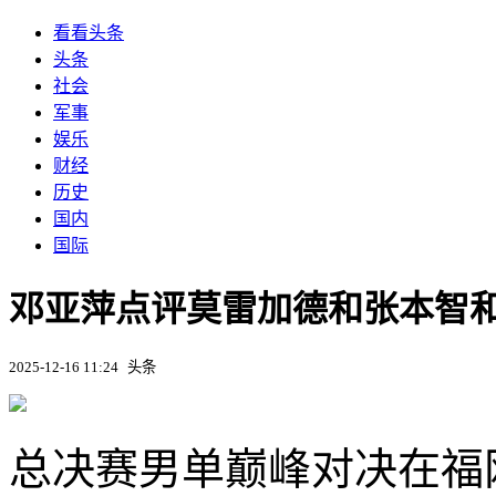
看看头条
头条
社会
军事
娱乐
财经
历史
国内
国际
邓亚萍点评莫雷加德和张本智
2025-12-16 11:24
头条
总决赛男单巅峰对决在福