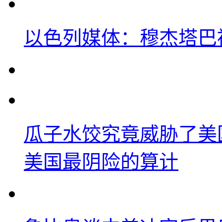
以色列媒体：穆杰塔巴
瓜子水饺究竟威胁了美
美国最阴险的算计