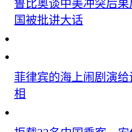
鲁比奥谈中美冲突后果
国被批讲大话
菲律宾的海上闹剧演给
相