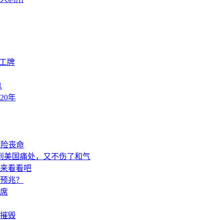
工牌
息
20年
症险丧命
到美国痛处，又不伤了和气
来看看吧
预兆？
席
摧毁