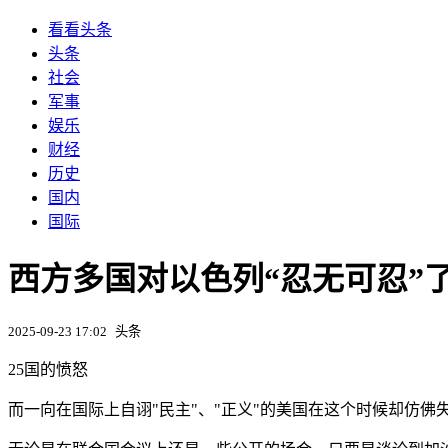
看看头条
头条
社会
军事
娱乐
财经
历史
国内
国际
西方多国对以色列“忍无可忍”
2025-09-23 17:02
头条
25国的愤怒
而一向在国际上自诩"民主"、"正义"的美国在这个时候却仿佛