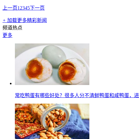
上一页
1
2
3
4
5
下一页
+
加载更多精彩新闻
频道热点
更多
常吃鸭蛋有哪些好处？很多人分不清鲜鸭蛋和咸鸭蛋，进