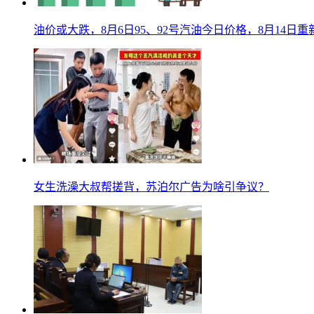
油价或大跌，8月6日95、92号汽油今日价格，8月14日
女生洗澡大叔帮搓背，苏泊尔广告为啥引争议？