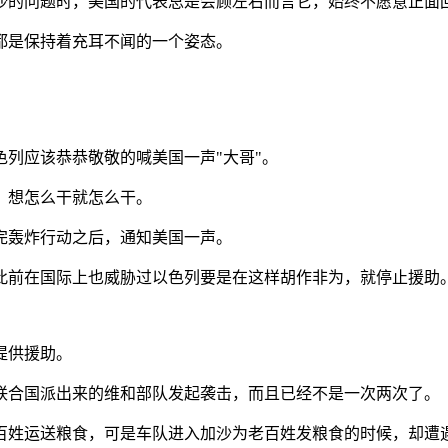
沙的问题时，美国的代表总是会顾左右而言它，始终不愿意正面
都是保持着充耳不闻的一个姿态。
。
列应该恭恭敬敬的喊美国一声"大哥"。
，想怎么干就怎么干。
完轰炸行动之后，通知美国一声。
此前在国际上也威胁过以色列要是在这样胡作非为，就停止援助
提供援助。
联合国派出来的维和部队发起袭击，而且已经不是一次两次了。
百姓运送粮食，可是车队进入加沙为老百姓发粮食的时候，却遭