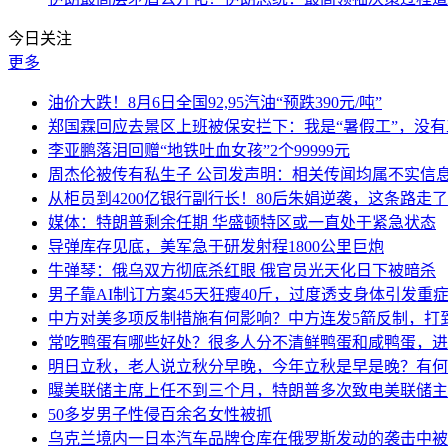
今日关注
更多
油价大跌！8月6日全国92,95汽油“预跌390元/吨”
郑国霖回应去景区上班被保安拦下：我是“暑假工”，没有
李亚鹏落泪回赠“地铁吐血女孩”2个99999元
周杰伦被传有私生子 公司发声明：相关传闻均属不实信
从柜员到4200亿银行副行长！80后朱娟逆袭，这条路走了
媒体：特朗普剩余任期 华盛顿特区或一直处于紧急状态
导弹库存见底，美军急于研发射程1800公里巨炮
牛弹琴：俄乌双方彻底杀红眼 俄官员光天化日下被暗杀
男子靠AI制订方案45天狂瘦40斤，过度透支身体引发重
中方对美多项反制措施有何影响？中方连发5箭反制，打
常吃鸭蛋有哪些好处？很多人分不清鲜鸭蛋和咸鸭蛋，进
明日立秋，老人说立秋分早晚，今年立秋是早是晚？有何
曝美联储主席上任不到三个月，特朗普多次致电美联储主
50多岁男子性侵百余名女性被抓
乌克兰境内一日本汽车品牌仓库在俄罗斯发动的袭击中被