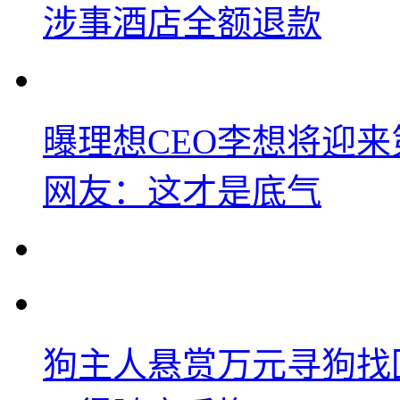
涉事酒店全额退款
曝理想CEO李想将迎
网友：这才是底气
狗主人悬赏万元寻狗找