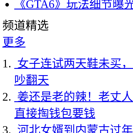
《GTA6》玩法细节曝
频道精选
更多
女子连试两天鞋未买，
吵翻天
姜还是老的辣！老丈人
直接掏钱包要钱
河北女婿到内蒙古过年