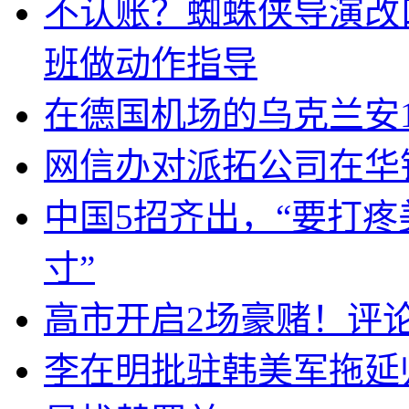
不认账？蜘蛛侠导演改
班做动作指导
在德国机场的乌克兰安1
网信办对派拓公司在华
中国5招齐出，“要打
寸”
高市开启2场豪赌！评
李在明批驻韩美军拖延