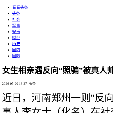
看看头条
头条
社会
军事
娱乐
财经
历史
国内
国际
女生相亲遇反向“照骗”被真人
2026-05-20 13:27
头条
近日，河南郑州一则"反
事人李女士（化名）在社