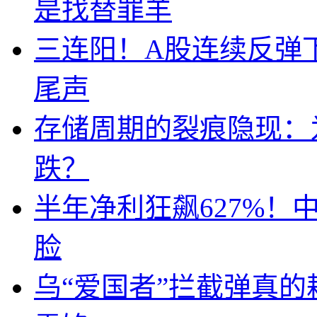
是找替罪羊
三连阳！A股连续反弹下
尾声
存储周期的裂痕隐现：为
跌？
半年净利狂飙627%
脸
乌“爱国者”拦截弹真