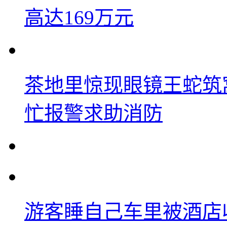
高达169万元
茶地里惊现眼镜王蛇筑
忙报警求助消防
游客睡自己车里被酒店