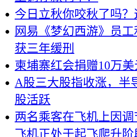
今日立秋你咬秋了吗？
网易《梦幻西游》员工
获三年缓刑
柬埔寨红会捐赠10万
A股三大股指收涨，半
股活跃
两名乘客在飞机上因调
飞机正处于起飞爬升阶