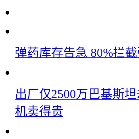
弹药库存告急 80%拦
出厂仅2500万巴基斯
机卖得贵