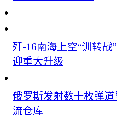
歼-16南海上空“训转
迎重大升级
俄罗斯发射数十枚弹道
流仓库