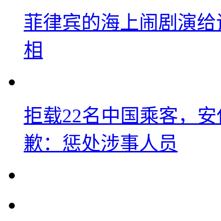
菲律宾的海上闹剧演给
相
拒载22名中国乘客，安
歉：惩处涉事人员