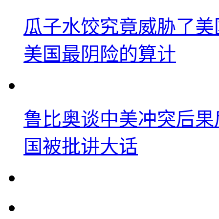
瓜子水饺究竟威胁了美
美国最阴险的算计
鲁比奥谈中美冲突后果
国被批讲大话