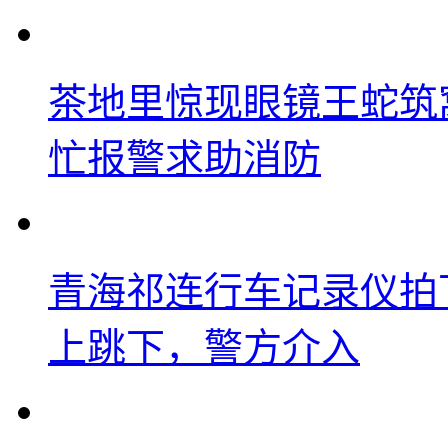
茶地里惊现眼镜王蛇筑
忙报警求助消防
青海祁连行车记录仪拍
上跳下，警方介入