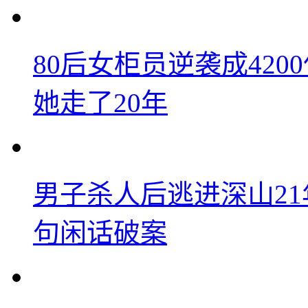
80后女柜员逆袭成42
她走了20年
男子杀人后逃进深山2
句闲话破案