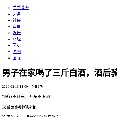
看看头条
头条
社会
军事
娱乐
财经
历史
国内
国际
男子在家喝了三斤白酒，酒后
2026-02-13 14:00
台州晚报
"喝酒不开车，开车不喝酒"
交警蜀黍明确喊话：