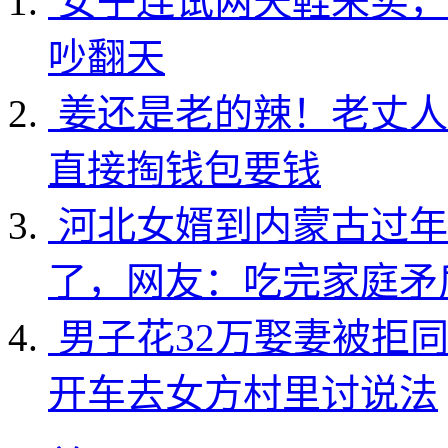
女子连试两天鞋未买，
吵翻天
姜还是老的辣！老丈人
直接掏钱包要钱
河北女婿到内蒙古过年
了，网友：吃完家庭矛
男子花32万娶妻被拒
开车去女方村里讨说法