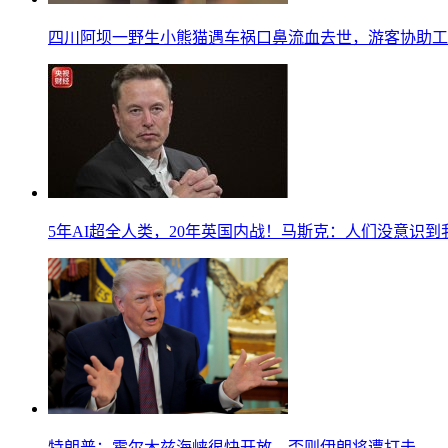
四川阿坝一野生小熊猫遇车祸口鼻流血去世，游客协助工
5年AI超全人类，20年英国内战！马斯克：人们没意识
特朗普：霍尔木兹海峡很快开放，否则伊朗将遭打击