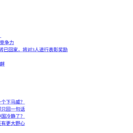
？
来竞争力
转已回家，将对3人进行表彰奖励
衅
一个下马威？
部只回一句话
中国冷静了？
还有更大野心