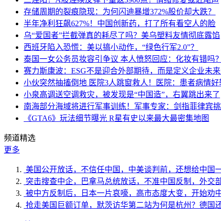
存储周期的裂痕隐现：为何闪迪暴增372%股价却大跌？
半年净利狂飙627%！中国创新药，打了所有看空人的脸
乌“爱国者”拦截弹真的耗尽了吗？美乌塑料友情彻底露馅
西班牙陷入恐慌：美以搞小动作，“绿色行军2.0”？
泰国一女公务员妆容引争议 本人愤怒回应：化妆有错吗
赛力斯康波：ESG不是迎合外部期待，而是定义企业未
小伙突然抽搐倒地 医院3人跳窗救人！医院：患者病情好
小泉高调送空调救灾，被发现是“中国造”，右翼跳出来了
南海部分海域将进行军事训练！军事专家：剑指菲律宾挑
《GTA6》玩法细节曝光 R星有史以来最大最密集地图
频道精选
更多
美国公开放话，不信任中国，中美谈判前，还想给中国
突击搜查中企，巴拿马总统放话，不准中国反制，外交
被中方反制后，日本一片哀嚎，高市态度大变，开始劝
抢走美国巨额订单，默茨访华第二站为何是杭州？德国