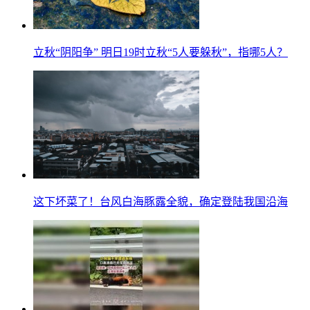
立秋“阴阳争” 明日19时立秋“5人要躲秋”，指哪5人？
这下坏菜了！台风白海豚露全貌，确定登陆我国沿海