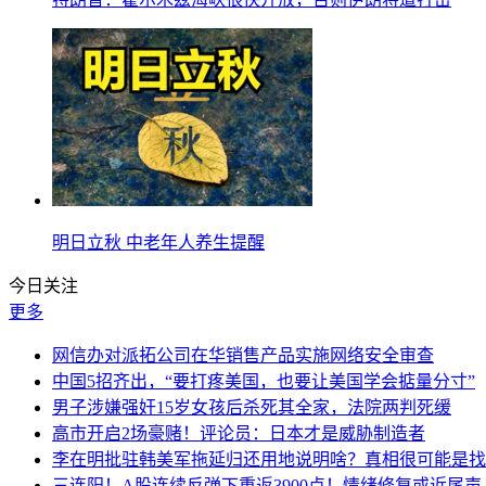
明日立秋 中老年人养生提醒
今日关注
更多
网信办对派拓公司在华销售产品实施网络安全审查
中国5招齐出，“要打疼美国，也要让美国学会掂量分寸”
男子涉嫌强奸15岁女孩后杀死其全家，法院两判死缓
高市开启2场豪赌！评论员：日本才是威胁制造者
李在明批驻韩美军拖延归还用地说明啥？真相很可能是找
三连阳！A股连续反弹下重返3900点！情绪修复或近尾声