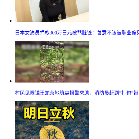
日本女演员捐款300万日元被骂脏钱：善意不该被职业偏
村民见眼镜王蛇茶地筑窝报警求助，消防员赶到“打包”带