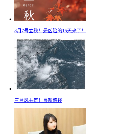
8月7号立秋！最凶险的15天来了！
三台风共舞！最新路径