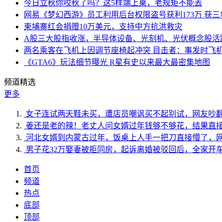
今日立秋你咬秋了吗？这5样端上桌，老规矩不能丢
网易《梦幻西游》员工利用后台权限盗号获利173万 获三
柬埔寨红会捐赠10万美元，支持中方抗洪救灾
A股三大股指收涨，半导体设备、光刻机、光伏概念股活
两名乘客在飞机上因调节座椅起冲突 目击者：事发时飞
《GTA6》玩法细节曝光 R星有史以来最大最密集地图
频道精选
更多
女子连试两天鞋未买，遭店员嘲讽买不起别试，网友吵
姜还是老的辣！老丈人问女婿过年钱够不够花，结果直
河北女婿到内蒙古过年，饭桌上人手一把刀直接懵了，
男子花32万娶妻被拒同房，起诉离婚被驳回后，全家开
首页
频道
热点
底部
顶部