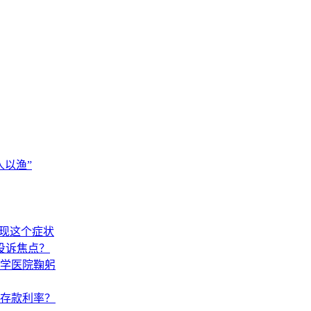
以渔”
出现这个症状
投诉焦点？
学医院鞠躬
调存款利率？