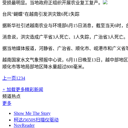
受损最明显。当地政府正组织开展农业复工复产。
台风"蝴蝶"在越南引发洪灾致6死1失踪
据新华社引述越南农业与环境部6月15日消息，截至当天6时，
消息说，洪灾造成广平省3人死亡、1人失踪，广治省3人死亡。此
据当地媒体报道，河静省、广治省、顺化市、岘港市和广义省
越南国家水文气象预报中心说，6月11日晚至13日，越中部地区
顺化市等地局部地区降水量超过800毫米。
上一页
1
2
3
4
+
加载更多精彩新闻
频道热点
更多
Show Me The Story
柯达i5650S扫描仪驱动
NovReader