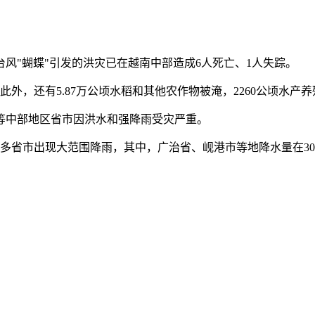
台风"蝴蝶"引发的洪灾已在越南中部造成6人死亡、1人失踪。
外，还有5.87万公顷水稻和其他农作物被淹，2260公顷水产
等中部地区省市因洪水和强降雨受灾严重。
多省市出现大范围降雨，其中，广治省、岘港市等地降水量在300至