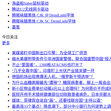
海盗船Sabre鼠标驱动
腾达U2无线网卡驱动
狮尾咏腿黑体 CJK JP DemiLight字体
狮尾咏腿黑体 CJK SC DemiLight字体
墨笺
今日关注
更多
美媒紧盯中国新出口引擎：为全球工厂供货
缩水美援附带条件引非洲国家警惕，联合国盛赞中国“授人
不止“爱国者”，1300枚ATACMS也打光了
“几乎全靠中国”，印度盯上光伏产业链关键一环
德国机场出现携爆无人机，“俄罗斯干预选举”？
为什么血糖高脚最先“遭殃”？糖尿病患者，脚上一般会
新小区物业费单价动辄4元以上合理吗？为何质价不符成
医院开颅手术错将健康部位切除致患者病危，日本京都大
媒体：菲律宾自说自“画”，还要找联合国“主持公道”
最高涨33个基点！降息潮下，部分中小银行为何逆势上