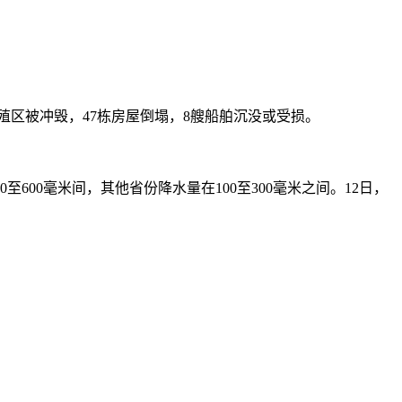
养殖区被冲毁，47栋房屋倒塌，8艘船舶沉没或受损。
600毫米间，其他省份降水量在100至300毫米之间。12日，