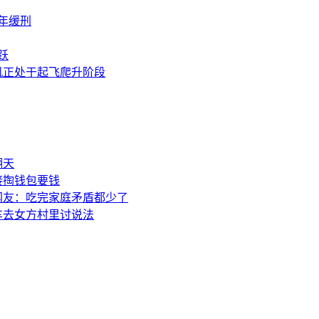
年缓刑
跃
机正处于起飞爬升阶段
翻天
接掏钱包要钱
网友：吃完家庭矛盾都少了
车去女方村里讨说法