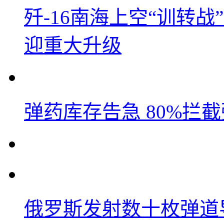
歼-16南海上空“训转
迎重大升级
弹药库存告急 80%拦
俄罗斯发射数十枚弹道