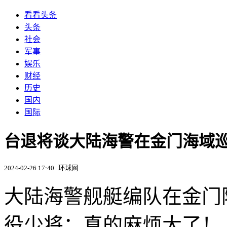
看看头条
头条
社会
军事
娱乐
财经
历史
国内
国际
台退将谈大陆海警在金门海域
2024-02-26 17:40
环球网
大陆海警舰艇编队在金门
役少将：真的麻烦大了！