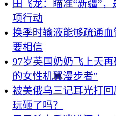
田飞龙：瞄准“新疆”
项行动
换季时输液能够疏通血
要相信
97岁英国奶奶飞上天
的女性机翼漫步者”
被美俄乌三记耳光打回
玩砸了吗？