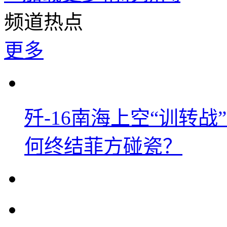
频道热点
更多
歼-16南海上空“训转
何终结菲方碰瓷？