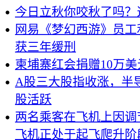
今日立秋你咬秋了吗？
网易《梦幻西游》员工
获三年缓刑
柬埔寨红会捐赠10万
A股三大股指收涨，半
股活跃
两名乘客在飞机上因调
飞机正处于起飞爬升阶