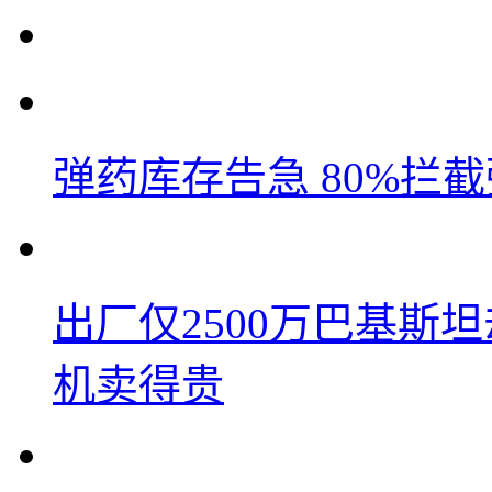
弹药库存告急 80%拦
出厂仅2500万巴基斯
机卖得贵