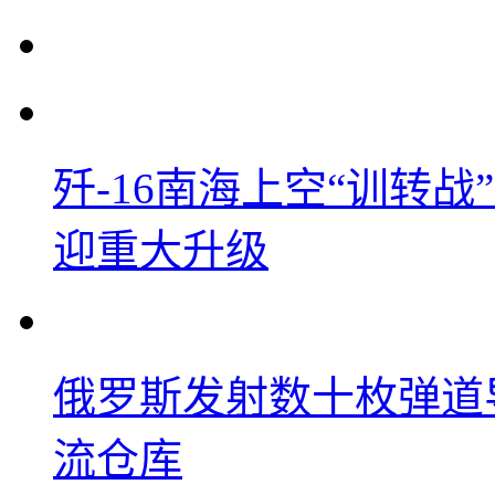
歼-16南海上空“训转
迎重大升级
俄罗斯发射数十枚弹道
流仓库