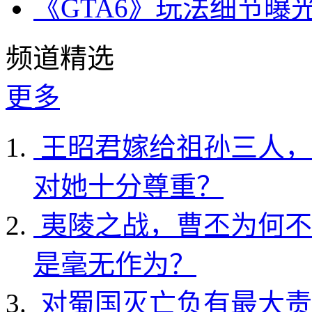
《GTA6》玩法细节曝
频道精选
更多
王昭君嫁给祖孙三人，
对她十分尊重？
夷陵之战，曹丕为何不
是毫无作为？
对蜀国灭亡负有最大责