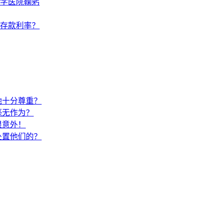
学医院鞠躬
调存款利率？
她十分尊重？
毫无作为？
很意外！
处置他们的？