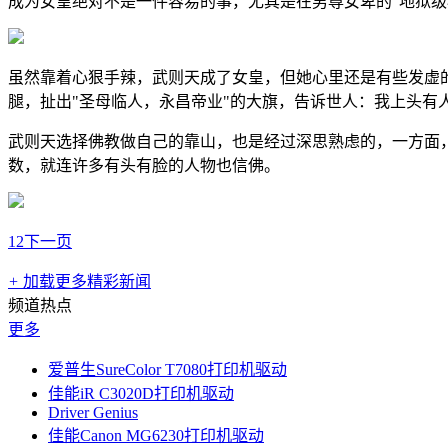
成为女皇绝对不是一件容易的事，尤其是在男尊女卑的"地狱级
虽然靠着心狠手辣，武则天成了女皇，但她心里还是有些发虚的
腿，扯出"圣母临人，永昌帝业"的大旗，告诉世人：我上头有人
武则天选择佛教做自己的靠山，也是经过深思熟虑的，一方面
数，就连许多有头有脸的人物也信佛。
1
2
下一页
+
加载更多精彩新闻
频道热点
更多
爱普生SureColor T7080打印机驱动
佳能iR C3020D打印机驱动
Driver Genius
佳能Canon MG6230打印机驱动