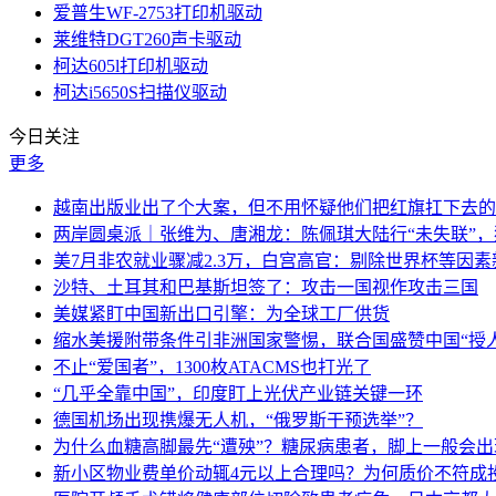
爱普生WF-2753打印机驱动
莱维特DGT260声卡驱动
柯达605l打印机驱动
柯达i5650S扫描仪驱动
今日关注
更多
越南出版业出了个大案，但不用怀疑他们把红旗扛下去的
两岸圆桌派｜张维为、唐湘龙：陈佩琪大陆行“未失联”
美7月非农就业骤减2.3万，白宫高官：剔除世界杯等因
沙特、土耳其和巴基斯坦签了：攻击一国视作攻击三国
美媒紧盯中国新出口引擎：为全球工厂供货
缩水美援附带条件引非洲国家警惕，联合国盛赞中国“授人
不止“爱国者”，1300枚ATACMS也打光了
“几乎全靠中国”，印度盯上光伏产业链关键一环
德国机场出现携爆无人机，“俄罗斯干预选举”？
为什么血糖高脚最先“遭殃”？糖尿病患者，脚上一般会
新小区物业费单价动辄4元以上合理吗？为何质价不符成