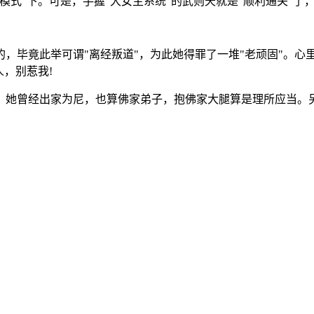
模式"下。可是，手握"大女主系统"的武则天就是"顺利通关"了
，毕竟此举可谓"离经叛道"，为此她得罪了一堆"老顽固"。心
，别惹我!
，她曾经出家为尼，也算佛家弟子，抱佛家大腿算是理所应当。