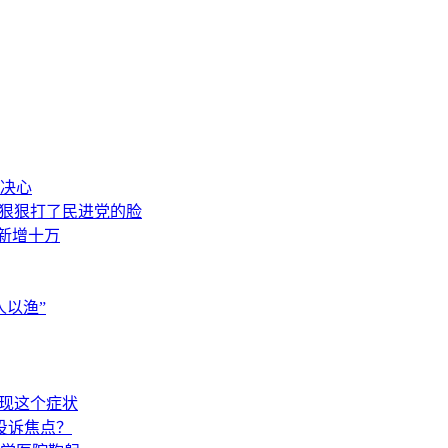
决心
，狠狠打了民进党的脸
素新增十万
以渔”
出现这个症状
投诉焦点？