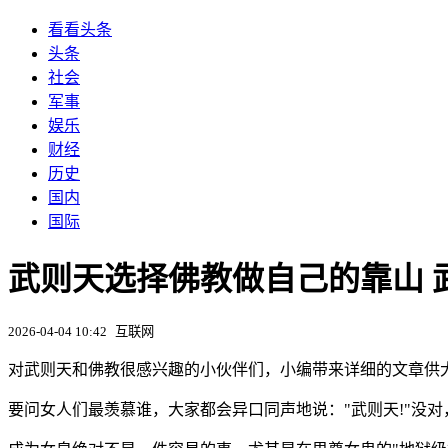
看看头条
头条
社会
军事
娱乐
财经
历史
国内
国际
武则天选择佛教做自己的靠山 
2026-04-04 10:42
互联网
对武则天和佛教很感兴趣的小伙伴们，小编带来详细的文章供大
要问女人们最羡慕谁，大家都会异口同声地说："武则天!"没