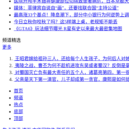
医院开颅手术错将健康部位切除致患者病危，日本京都大
媒体：菲律宾自说自“画”，还要找联合国“主持公道”
最高涨33个基点！降息潮下，部分中小银行为何逆势上
今日立秋你咬秋了吗？这5样端上桌，老规矩不能丢
《GTA6》玩法细节曝光 R星有史以来最大最密集地图
频道精选
更多
王昭君嫁给祖孙三人，还给每个人生孩子，为何后人对
夷陵之战，曹丕为何不趁机进攻东吴或者蜀汉？反倒是
对蜀国灭亡负有最大责任的五个人，诸葛亮第四，第一
父亲是天下第一清官，儿子却成第一贪官，康熙是如何
首页
频道
热点
底部
顶部