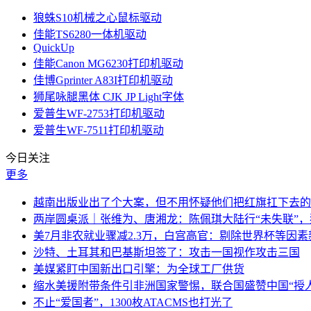
狼蛛S10机械之心鼠标驱动
佳能TS6280一体机驱动
QuickUp
佳能Canon MG6230打印机驱动
佳博Gprinter A83I打印机驱动
狮尾咏腿黑体 CJK JP Light字体
爱普生WF-2753打印机驱动
爱普生WF‑7511打印机驱动
今日关注
更多
越南出版业出了个大案，但不用怀疑他们把红旗扛下去的
两岸圆桌派｜张维为、唐湘龙：陈佩琪大陆行“未失联”
美7月非农就业骤减2.3万，白宫高官：剔除世界杯等因
沙特、土耳其和巴基斯坦签了：攻击一国视作攻击三国
美媒紧盯中国新出口引擎：为全球工厂供货
缩水美援附带条件引非洲国家警惕，联合国盛赞中国“授人
不止“爱国者”，1300枚ATACMS也打光了