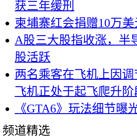
获三年缓刑
柬埔寨红会捐赠10万
A股三大股指收涨，半
股活跃
两名乘客在飞机上因调
飞机正处于起飞爬升阶
《GTA6》玩法细节曝
频道精选