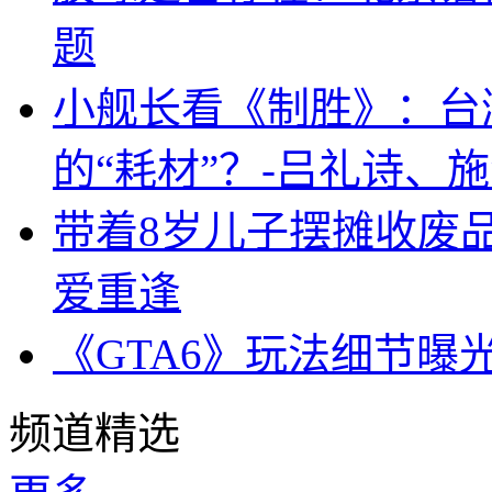
题
小舰长看《制胜》：台
的“耗材”？-吕礼诗、
带着8岁儿子摆摊收废
爱重逢
《GTA6》玩法细节曝
频道精选