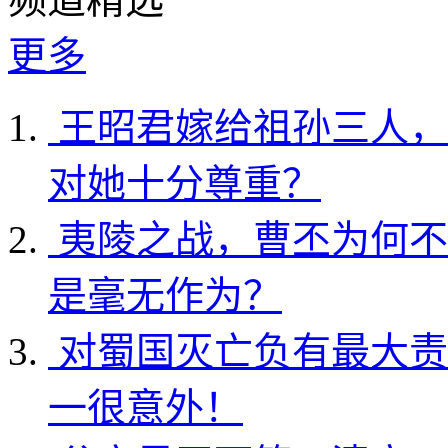
更多
王昭君嫁给祖孙三人，
对她十分尊重？
夷陵之战，曹丕为何不
是毫无作为？
对蜀国灭亡负有最大责
一很意外！