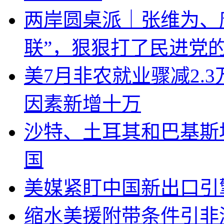
两岸圆桌派｜张维为、
联”，狠狠打了民进党
美7月非农就业骤减2.
因素新增十万
沙特、土耳其和巴基斯
国
美媒紧盯中国新出口引
缩水美援附带条件引非