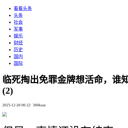
看看头条
头条
社会
军事
娱乐
财经
历史
国内
国际
临死掏出免罪金牌想活命，谁
(2)
2025-12-26 06:22
360kuai